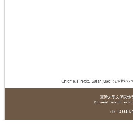
Chrome, Firefox, Safari(
臺灣大學
文學院佛
National Taiwan Universi
doi:10.6681