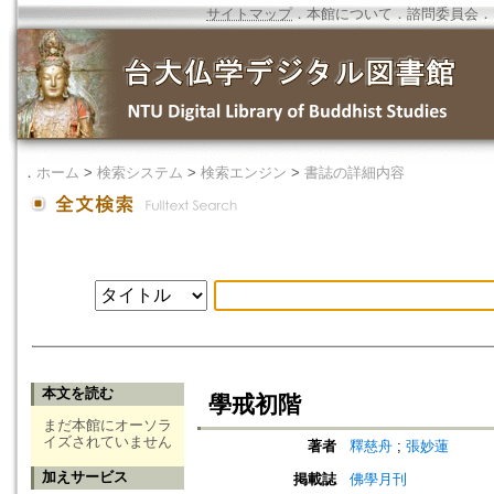
サイトマップ
．
本館について
．
諮問委員会
．
．
ホーム
>
検索システム
>
検索エンジン
>
書誌の詳細内容
本文を読む
學戒初階
まだ本館にオーソラ
イズされていません
著者
釋慈舟
;
張妙蓮
加えサービス
掲載誌
佛學月刊