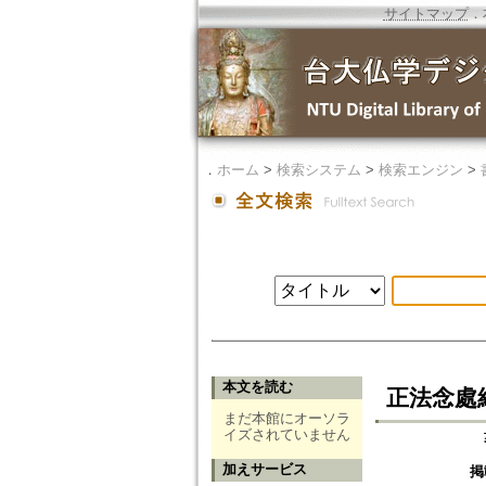
サイトマップ
．
．
ホーム
>
検索システム
>
検索エンジン
>
本文を読む
正法念處經
まだ本館にオーソラ
イズされていません
加えサービス
掲