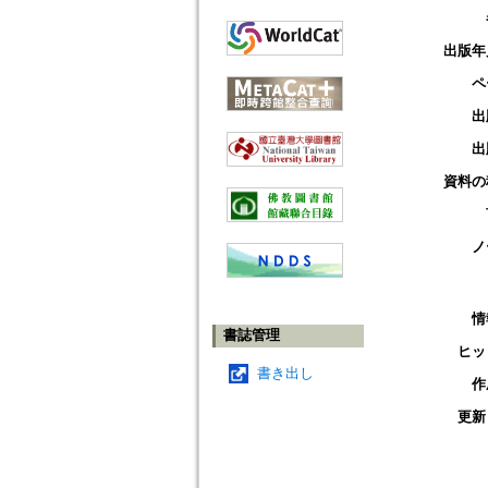
出版年
ペ
出
出
資料の
ノ
情
書誌管理
ヒッ
書き出し
作
更新