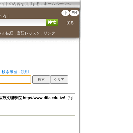
サイトの内容を引用する
．
ホームページへ
中
EN
ト内
｜
戻る
タル仏経
言語レッスン
リンク
．
．
．
検索履歴
．
説明
法鼓文理學院 http://www.dila.edu.tw/
です