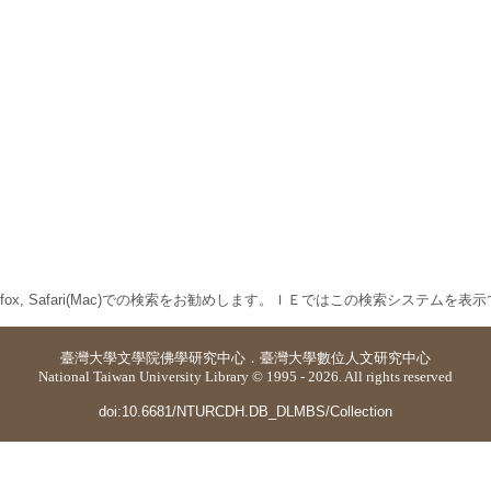
 Firefox, Safari(Mac)での検索をお勧めします。ＩＥではこの検索システムを
臺灣大學
文學院佛學研究中心
．
臺灣大學數位人文研究中心
National Taiwan University Library © 1995 - 2026. All rights reserved
doi:10.6681/NTURCDH.DB_DLMBS/Collection