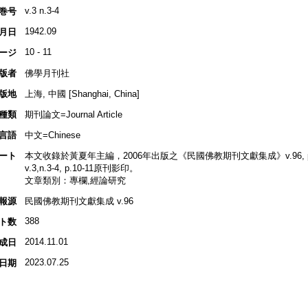
v.3 n.3-4
巻号
1942.09
月日
10 - 11
ージ
版者
佛學月刊社
版地
上海, 中國 [Shanghai, China]
種類
期刊論文=Journal Article
言語
中文=Chinese
ート
本文收錄於黃夏年主編，2006年出版之《民國佛教期刊文獻集成》v.96, p.3
v.3,n.3-4, p.10-11原刊影印。
文章類別：專欄,經論研究
報源
民國佛教期刊文獻集成 v.96
388
ト数
2014.11.01
成日
2023.07.25
日期