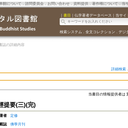
本館について
．
諮問委員会
．
お問い合わせ
．
資料提供
．
著作権について
．
当
｜
書目
｜
仏学著者データベース
｜
当サイ
検索システム
全文コレクション
デジ
．
．
書誌の詳細内容
詳細検索
当書目の情報提供者は
提要(三)(完)
著者
定修
載誌
佛學月刊