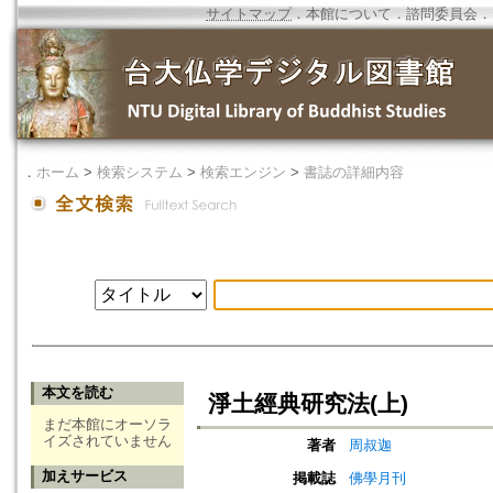
サイトマップ
．
本館について
．
諮問委員会
．
．
ホーム
>
検索システム
>
検索エンジン
>
書誌の詳細内容
本文を読む
淨土經典研究法(上)
まだ本館にオーソラ
イズされていません
著者
周叔迦
加えサービス
掲載誌
佛學月刊