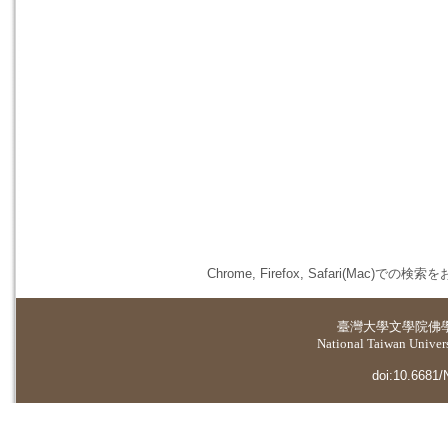
Chrome, Firefox, Safari(
臺灣大學
文學院佛
National Taiwan Universi
doi:10.6681