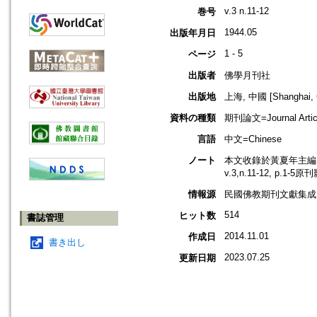
v.3 n.11-12
巻号
1944.05
出版年月日
1 - 5
ページ
出版者
佛學月刊社
出版地
上海, 中國 [Shanghai, 
資料の種類
期刊論文=Journal Artic
言語
中文=Chinese
ノート
本文收錄於黃夏年主編，2
v.3,n.11-12, p.1-5
情報源
民國佛教期刊文獻集成 v
514
ヒット数
書誌管理
2014.11.01
作成日
書き出し
2023.07.25
更新日期