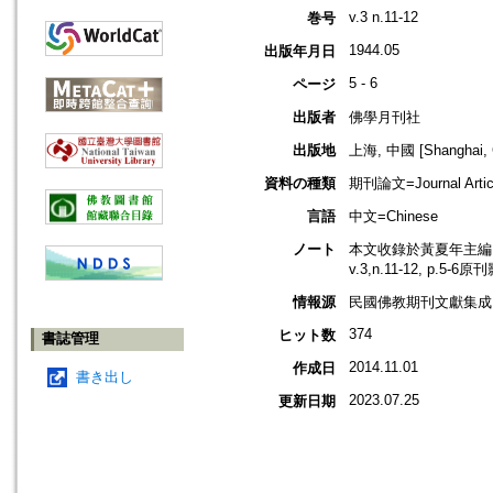
v.3 n.11-12
巻号
1944.05
出版年月日
5 - 6
ページ
出版者
佛學月刊社
出版地
上海, 中國 [Shanghai, 
資料の種類
期刊論文=Journal Artic
言語
中文=Chinese
ノート
本文收錄於黃夏年主編，2
v.3,n.11-12, p.5-6
情報源
民國佛教期刊文獻集成 v
374
ヒット数
書誌管理
2014.11.01
作成日
書き出し
2023.07.25
更新日期