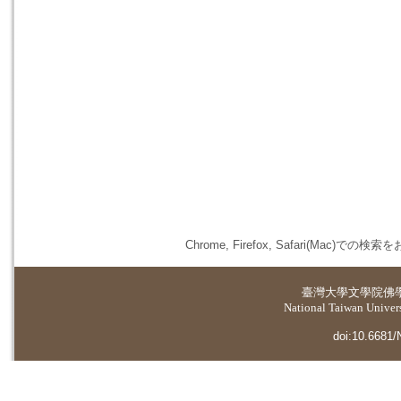
Chrome, Firefox, Safari(
臺灣大學
文學院佛
National Taiwan Universi
doi:10.6681