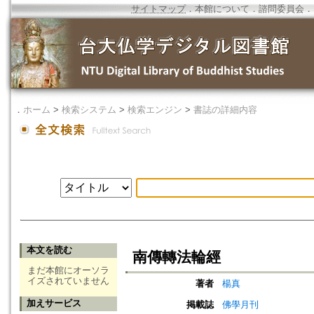
サイトマップ
．
本館について
．
諮問委員会
．
．
ホーム
>
検索システム
>
検索エンジン
>
書誌の詳細内容
本文を読む
南傳轉法輪經
まだ本館にオーソラ
イズされていません
著者
楊真
加えサービス
掲載誌
佛學月刊