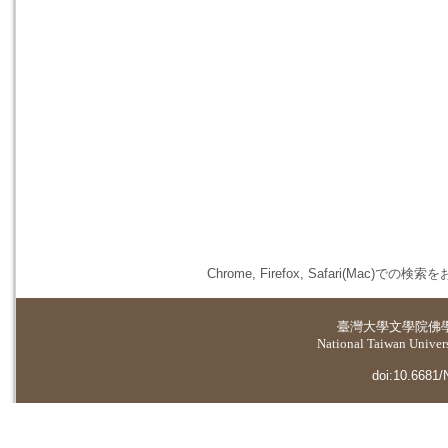
Chrome, Firefox, Safari(
臺灣大學
文學院佛
National Taiwan Universi
doi:10.6681