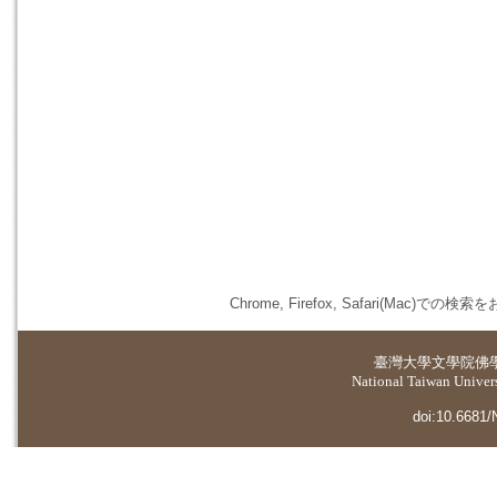
Chrome, Firefox, Safari(
臺灣大學
文學院佛
National Taiwan Universi
doi:10.6681