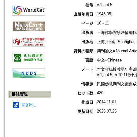
v.1 n.4-5
巻号
1943.05
出版年月日
10 - 11
ページ
出版者
上海佛學院妙法輪編輯
出版地
上海, 中國 [Shanghai, 
資料の種類
期刊論文=Journal Artic
言語
中文=Chinese
ノート
本文收錄於黃夏年主編，2
v.1,n.4-5, p.10-11
情報源
民國佛教期刊文獻集成 v
480
ヒット数
書誌管理
2014.11.01
作成日
書き出し
2023.07.25
更新日期