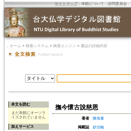
サイトマップ
．
本館について
．
諮問委員会
．
．
ホーム
>
検索システム
>
検索エンジン
>
書誌の詳細内容
本文を読む
撫今懷古說慈恩
まだ本館にオーソラ
イズされていません
著者
陳海量
加えサービス
掲載誌
妙法輪