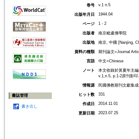
v.1 n.5
巻号
1944.04
出版年月日
1 - 2
ページ
出版者
南京毗盧佛學院
出版地
南京, 中國 [Nanjing, Ch
資料の種類
期刊論文=Journal Artic
言語
中文=Chinese
ノート
本文收錄於黃夏年主編，2
v.1,n.5, p.1-2原刊影
情報源
民國佛教期刊文獻集成 v
331
ヒット数
書誌管理
2014.11.01
作成日
書き出し
2023.07.25
更新日期