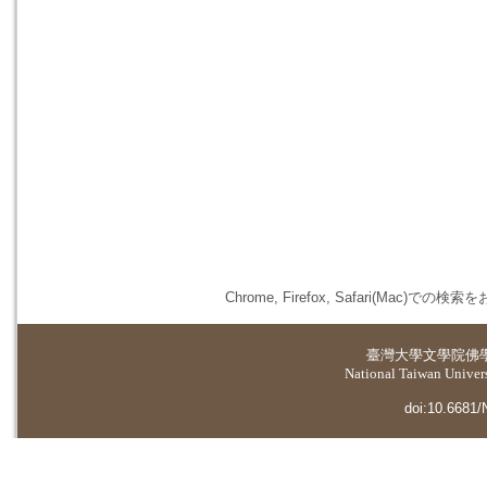
Chrome, Firefox, Safari(
臺灣大學
文學院佛
National Taiwan Universi
doi:10.6681