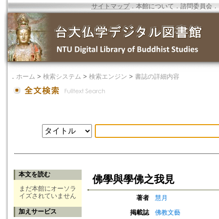
サイトマップ
．
本館について
．
諮問委員会
．
．
ホーム
>
検索システム
>
検索エンジン
>
書誌の詳細内容
本文を読む
佛學與學佛之我見
まだ本館にオーソラ
イズされていません
著者
慧月
加えサービス
掲載誌
佛教文藝