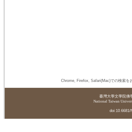
Chrome, Firefox, Safari(
臺灣大學
文學院佛
National Taiwan Universi
doi:10.6681