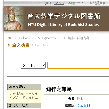
サイトマップ
．
本館について
．
諮問委員会
．
．
ホーム
>
検索システム
>
検索エンジン
>
書誌の詳細内容
本文を読む
知行之難易
まだ本館にオーソラ
イズされていません
著者
靜觀
加えサービス
掲載誌
文教叢刊