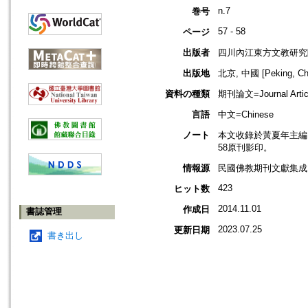
n.7
巻号
57 - 58
ページ
出版者
四川內江東方文教研究
出版地
北京, 中國 [Peking, Ch
資料の種類
期刊論文=Journal Artic
言語
中文=Chinese
ノート
本文收錄於黃夏年主編，20
58原刊影印。
情報源
民國佛教期刊文獻集成 v
423
ヒット数
2014.11.01
作成日
書誌管理
2023.07.25
更新日期
書き出し