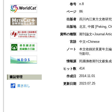
n.8
巻号
86
ページ
出版者
四川內江東方文教研究
出版地
北京, 中國 [Peking, Ch
資料の種類
期刊論文=Journal Artic
言語
中文=Chinese
ノート
本文收錄於黃夏年主編，2
刊影印。
情報源
民國佛教期刊文獻集成 v
414
ヒット数
2014.11.01
作成日
書誌管理
2023.07.25
更新日期
書き出し