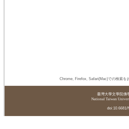
Chrome, Firefox, Safari(
臺灣大學
文學院佛
National Taiwan Universi
doi:10.6681