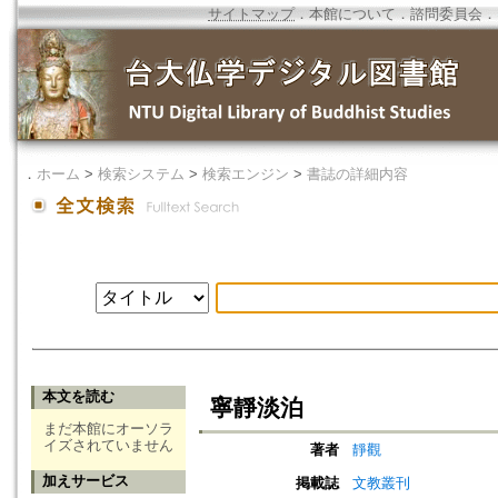
サイトマップ
．
本館について
．
諮問委員会
．
．
ホーム
>
検索システム
>
検索エンジン
>
書誌の詳細内容
本文を読む
寧靜淡泊
まだ本館にオーソラ
イズされていません
著者
靜觀
加えサービス
掲載誌
文教叢刊