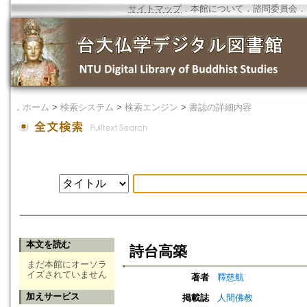
サイトマップ
．
本館について
．
諮問委員会
．
．
ホーム
>
検索システム
>
検索エンジン
>
書誌の詳細内容
本文を読む
詩台高築
まだ本館にオーソラ
イズされていません
著者
釋慈航
加えサービス
掲載誌
人間佛教