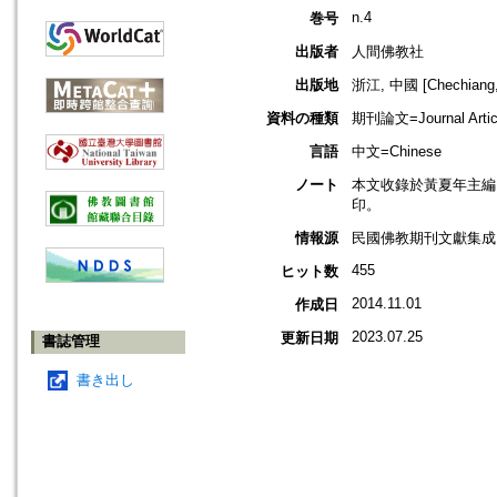
n.4
巻号
出版者
人間佛教社
出版地
浙江, 中國 [Chechiang,
資料の種類
期刊論文=Journal Artic
言語
中文=Chinese
ノート
本文收錄於黃夏年主編，2
印。
情報源
民國佛教期刊文獻集成 v
455
ヒット数
2014.11.01
作成日
2023.07.25
更新日期
書誌管理
書き出し