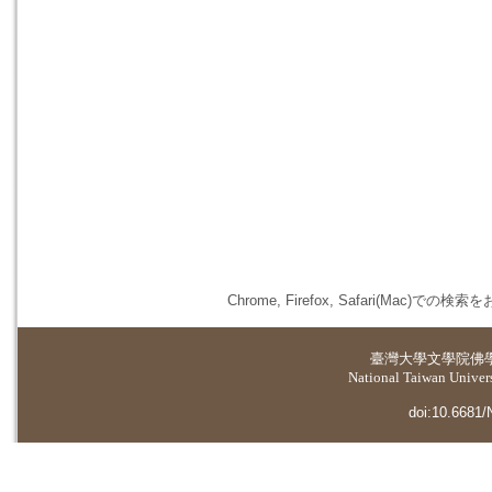
Chrome, Firefox, Safari(
臺灣大學
文學院佛
National Taiwan Universi
doi:10.6681