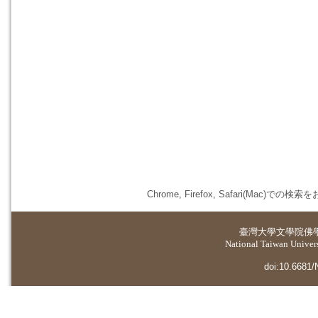
Chrome, Firefox, Safari(
臺灣大學
文學院佛
National Taiwan Universi
doi:10.6681