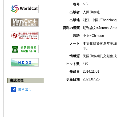
n.5
巻号
出版者
人間佛教社
出版地
浙江, 中國 [Chechiang,
資料の種類
期刊論文=Journal Artic
言語
中文=Chinese
ノート
本文收錄於黃夏年主編，2
印。
情報源
民國佛教期刊文獻集成 v
470
ヒット数
2014.11.01
作成日
2023.07.25
更新日期
書誌管理
書き出し