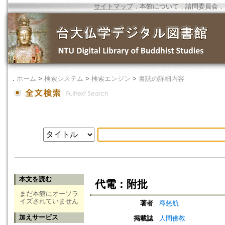
サイトマップ
．
本館について
．
諮問委員会
．
．
ホーム
>
検索システム
>
検索エンジン
>
書誌の詳細内容
本文を読む
代電：附批
まだ本館にオーソラ
イズされていません
著者
釋慈航
加えサービス
掲載誌
人間佛教