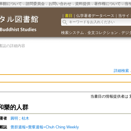
本館について
．
諮問委員会
．
お問い合わせ
．
資料提供
．
著作権について
．
当
｜
書目
｜
仏学著者データベース
｜
当サイ
検索システム
全文コレクション
デジ
．
．
書誌の詳細内容
詳細検索
当書目の情報提供者は
和樂的人群
著者
圓明
;
枯木
載誌
覺群週報=覺羣週報=Chuh Ching Weekly