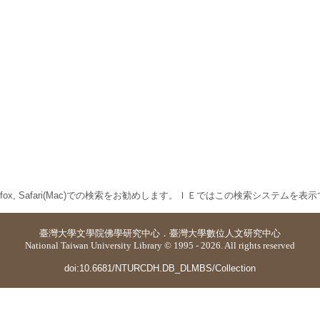
 Firefox, Safari(Mac)での検索をお勧めします。ＩＥではこの検索システムを
臺灣大學
文學院佛學研究中心
．
臺灣大學數位人文研究中心
National Taiwan University Library © 1995 - 2026. All rights reserved
doi:10.6681/NTURCDH.DB_DLMBS/Collection