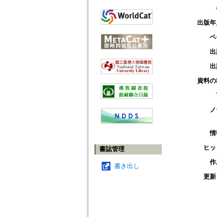
出版年
ペ
出
出
資料の
ノ
情
ヒッ
書誌管理
作
書き出し
更新