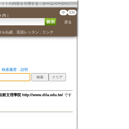
サイトの内容を引用する
．
ホームページへ
中
EN
ト内
｜
戻る
タル仏経
言語レッスン
リンク
．
．
．
検索履歴
．
説明
法鼓文理學院 http://www.dila.edu.tw/
です