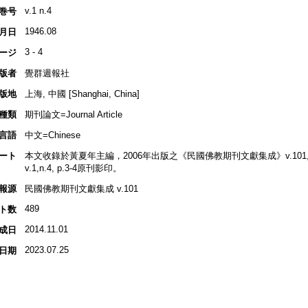
v.1 n.4
巻号
1946.08
月日
3 - 4
ージ
版者
覺群週報社
版地
上海, 中國 [Shanghai, China]
種類
期刊論文=Journal Article
言語
中文=Chinese
ート
本文收錄於黃夏年主編，2006年出版之《民國佛教期刊文獻集成》v.101, p.
v.1,n.4, p.3-4原刊影印。
報源
民國佛教期刊文獻集成 v.101
489
ト数
2014.11.01
成日
2023.07.25
日期