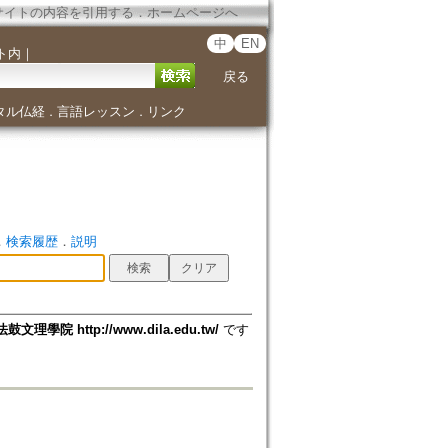
サイトの内容を引用する
．
ホームページへ
中
EN
ト内
｜
戻る
タル仏経
言語レッスン
リンク
．
．
．
検索履歴
．
説明
法鼓文理學院 http://www.dila.edu.tw/
です