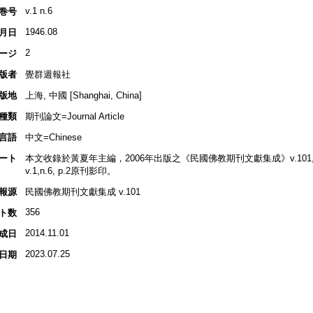
v.1 n.6
巻号
1946.08
月日
2
ージ
版者
覺群週報社
版地
上海, 中國 [Shanghai, China]
種類
期刊論文=Journal Article
言語
中文=Chinese
ート
本文收錄於黃夏年主編，2006年出版之《民國佛教期刊文獻集成》v.101, p
v.1,n.6, p.2原刊影印。
報源
民國佛教期刊文獻集成 v.101
356
ト数
2014.11.01
成日
2023.07.25
日期