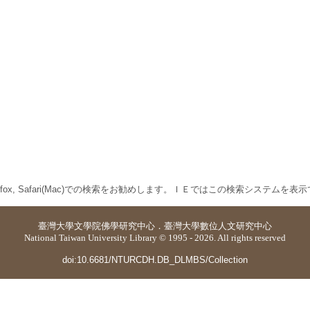
 Firefox, Safari(Mac)での検索をお勧めします。ＩＥではこの検索システムを
臺灣大學
文學院佛學研究中心
．
臺灣大學數位人文研究中心
National Taiwan University Library © 1995 - 2026. All rights reserved
doi:10.6681/NTURCDH.DB_DLMBS/Collection