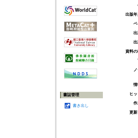
出版年
ペ
出
出
資料の
ノ
情
ヒッ
書誌管理
作
書き出し
更新