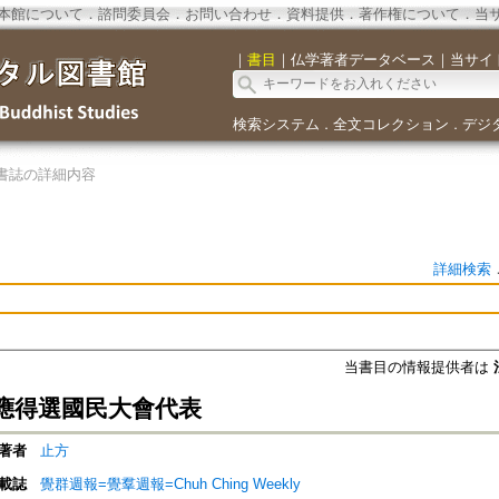
本館について
．
諮問委員会
．
お問い合わせ
．
資料提供
．
著作権について
．
当
｜
書目
｜
仏学著者データベース
｜
当サイ
検索システム
全文コレクション
デジ
．
．
書誌の詳細内容
詳細検索
当書目の情報提供者は
應得選國民大會代表
著者
止方
載誌
覺群週報=覺羣週報=Chuh Ching Weekly