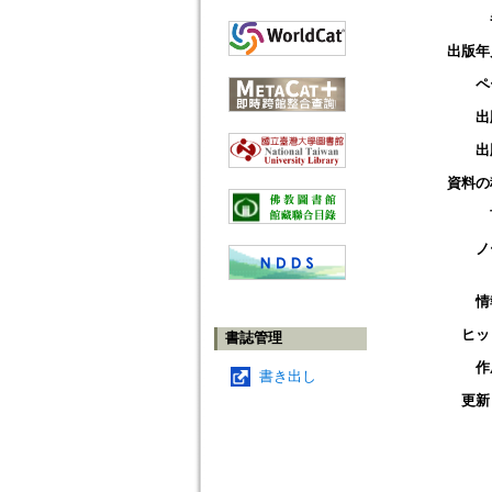
出版年
ペ
出
出
資料の
ノ
情
ヒッ
書誌管理
作
書き出し
更新