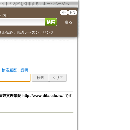
サイトの内容を引用する
．
ホームページへ
中
EN
ト内
｜
戻る
タル仏経
言語レッスン
リンク
．
．
．
検索履歴
．
説明
法鼓文理學院 http://www.dila.edu.tw/
です