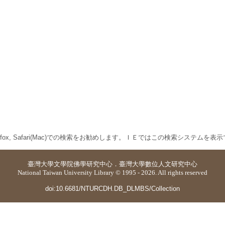
 Firefox, Safari(Mac)での検索をお勧めします。ＩＥではこの検索システムを
臺灣大學
文學院佛學研究中心
．
臺灣大學數位人文研究中心
National Taiwan University Library © 1995 - 2026. All rights reserved
doi:10.6681/NTURCDH.DB_DLMBS/Collection