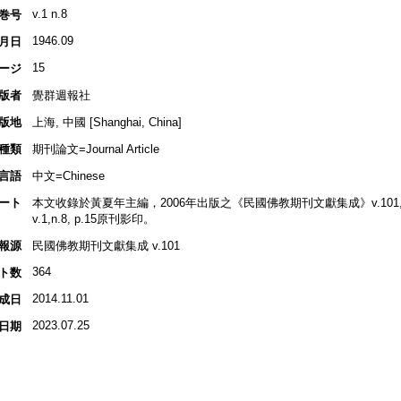
v.1 n.8
巻号
1946.09
月日
15
ージ
版者
覺群週報社
版地
上海, 中國 [Shanghai, China]
種類
期刊論文=Journal Article
言語
中文=Chinese
ート
本文收錄於黃夏年主編，2006年出版之《民國佛教期刊文獻集成》v.101, p
v.1,n.8, p.15原刊影印。
報源
民國佛教期刊文獻集成 v.101
364
ト数
2014.11.01
成日
2023.07.25
日期