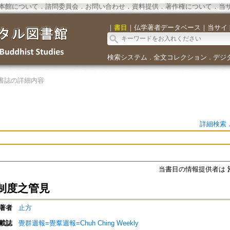
本館について
．
諮問委員会
．
お問い合わせ
．
資料提供
．
著作権について
．
当
｜
書目
｜
仏学著者データベース
｜
当サイ
検索システム
全文コレクション
デジ
．
．
書誌の詳細内容
詳細検索
当書目の情報提供者は
制度之管見
著者
止方
載誌
覺群週報=覺羣週報=Chuh Ching Weekly