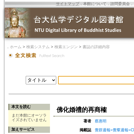
サイトマップ
．
本館について
．
諮問委員会
．
．
ホーム
>
検索システム
>
検索エンジン
>
書誌の詳細内容
本文を読む
佛化婚禮的再商榷
まだ本館にオーソラ
イズされていません
著者
蔡惠明
加えサービス
掲載誌
覺群週報=覺羣週報=Chuh 