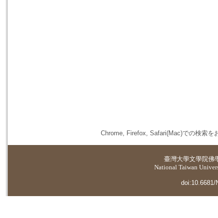
Chrome, Firefox, Safari(
臺灣大學
文學院佛
National Taiwan Universi
doi:10.6681