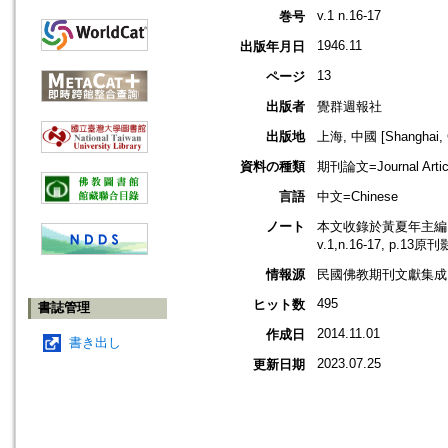
v.1 n.16-17
巻号
1946.11
出版年月日
13
ページ
出版者
覺群週報社
出版地
上海, 中國 [Shanghai, 
資料の種類
期刊論文=Journal Artic
言語
中文=Chinese
ノート
本文收錄於黃夏年主編，2
v.1,n.16-17, p.13
情報源
民國佛教期刊文獻集成 v
495
ヒット数
書誌管理
2014.11.01
作成日
書き出し
2023.07.25
更新日期