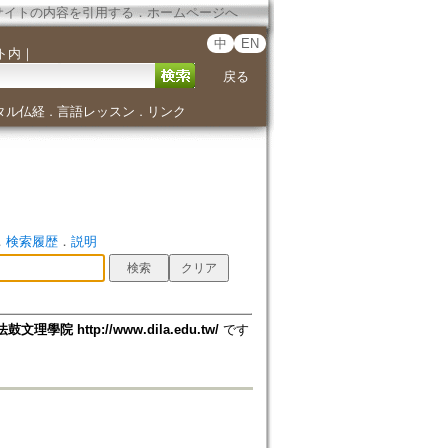
サイトの内容を引用する
．
ホームページへ
中
EN
ト内
｜
戻る
タル仏経
言語レッスン
リンク
．
．
．
検索履歴
．
説明
法鼓文理學院 http://www.dila.edu.tw/
です