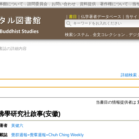
本館について
．
諮問委員会
．
お問い合わせ
．
資料提供
．
著作権について
．
当
｜
書目
｜
仏学著者データベース
｜
当サイ
検索システム
全文コレクション
デジ
．
．
書誌の詳細内容
詳細検索
当書目の情報提供者は
佛學研究社啟事(安徽)
著者
黃健六
載誌
覺群週報=覺羣週報=Chuh Ching Weekly