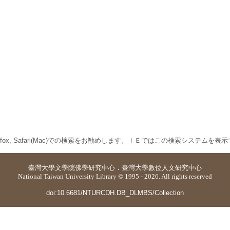
 Firefox, Safari(Mac)での検索をお勧めします。ＩＥではこの検索システムを
臺灣大學
文學院佛學研究中心
．
臺灣大學數位人文研究中心
National Taiwan University Library © 1995 - 2026. All rights reserved
doi:10.6681/NTURCDH.DB_DLMBS/Collection