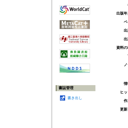
出版年
ペ
出
出
資料の
ノ
情
書誌管理
ヒッ
書き出し
作
更新