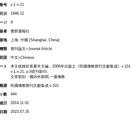
v.1 n.21
巻号
1946.12
月日
9
ージ
版者
覺群週報社
版地
上海, 中國 [Shanghai, China]
種類
期刊論文=Journal Article
言語
中文=Chinese
ート
本文收錄於黃夏年主編，2006年出版之《民國佛教期刊文獻集成》v.101, p
v.1,n.21, p.9原刊影印。
文章類別：國內外新聞,一週佛教
報源
民國佛教期刊文獻集成 v.101
444
ト数
2014.11.01
成日
2023.07.25
日期