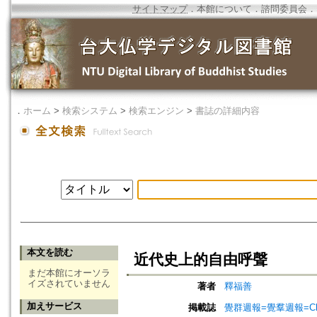
サイトマップ
．
本館について
．
諮問委員会
．
．
ホーム
>
検索システム
>
検索エンジン
>
書誌の詳細内容
本文を読む
近代史上的自由呼聲
まだ本館にオーソラ
イズされていません
著者
釋福善
加えサービス
掲載誌
覺群週報=覺羣週報=Chuh 