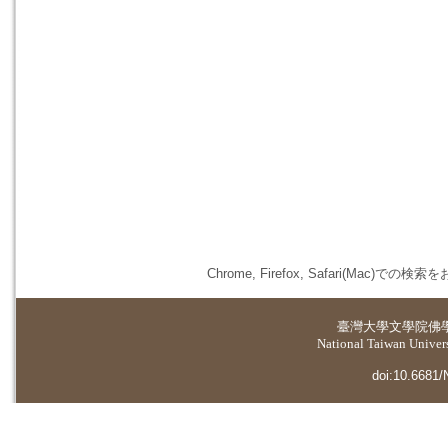
Chrome, Firefox, Safari(
臺灣大學
文學院佛
National Taiwan Universi
doi:10.6681