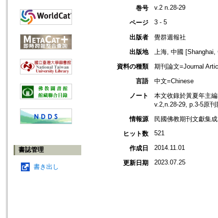
v.2 n.28-29
巻号
3 - 5
ページ
出版者
覺群週報社
出版地
上海, 中國 [Shanghai, 
資料の種類
期刊論文=Journal Artic
言語
中文=Chinese
ノート
本文收錄於黃夏年主編，2
v.2,n.28-29, p.3-5
情報源
民國佛教期刊文獻集成 v
521
ヒット数
2014.11.01
作成日
書誌管理
2023.07.25
更新日期
書き出し