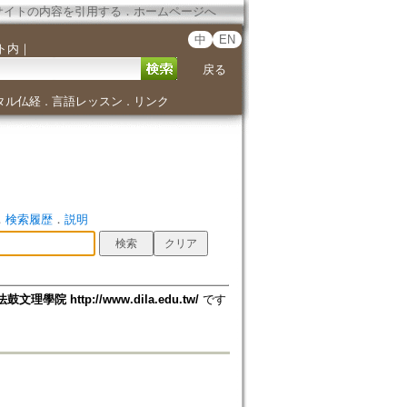
サイトの内容を引用する
．
ホームページへ
中
EN
ト内
｜
戻る
タル仏経
言語レッスン
リンク
．
．
．
検索履歴
．
説明
法鼓文理學院 http://www.dila.edu.tw/
です