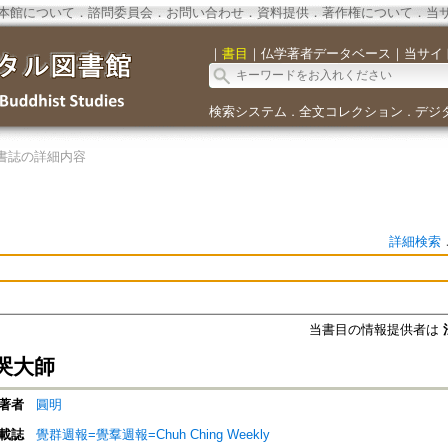
本館について
．
諮問委員会
．
お問い合わせ
．
資料提供
．
著作権について
．
当
｜
書目
｜
仏学著者データベース
｜
当サイ
検索システム
全文コレクション
デジ
．
．
書誌の詳細内容
詳細検索
当書目の情報提供者は
哭大師
著者
圓明
載誌
覺群週報=覺羣週報=Chuh Ching Weekly