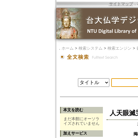
サイトマップ
．
．
ホーム
>
検索システム
>
検索エンジン
>
本文を読む
人天眼滅
まだ本館にオーソラ
イズされていません
加えサービス
掲