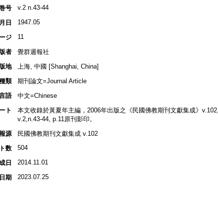
v.2 n.43-44
巻号
1947.05
月日
11
ージ
版者
覺群週報社
版地
上海, 中國 [Shanghai, China]
種類
期刊論文=Journal Article
言語
中文=Chinese
ート
本文收錄於黃夏年主編，2006年出版之《民國佛教期刊文獻集成》v.102, p
v.2,n.43-44, p.11原刊影印。
報源
民國佛教期刊文獻集成 v.102
504
ト数
2014.11.01
成日
2023.07.25
日期