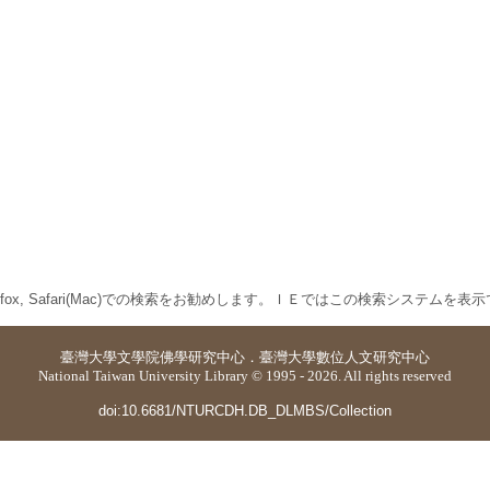
 Firefox, Safari(Mac)での検索をお勧めします。ＩＥではこの検索システムを
臺灣大學
文學院佛學研究中心
．
臺灣大學數位人文研究中心
National Taiwan University Library © 1995 - 2026. All rights reserved
doi:10.6681/NTURCDH.DB_DLMBS/Collection