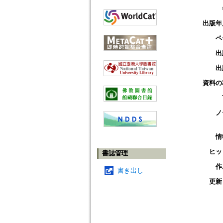
出版年
ペ
出
出
資料の
ノ
情
ヒッ
書誌管理
作
書き出し
更新