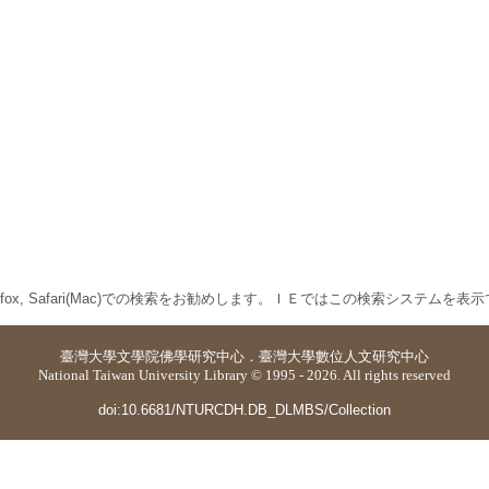
 Firefox, Safari(Mac)での検索をお勧めします。ＩＥではこの検索システムを
臺灣大學
文學院佛學研究中心
．
臺灣大學數位人文研究中心
National Taiwan University Library © 1995 - 2026. All rights reserved
doi:10.6681/NTURCDH.DB_DLMBS/Collection