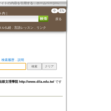
サイトの内容を引用する
．
ホームページへ
中
EN
ト内
｜
戻る
タル仏経
言語レッスン
リンク
．
．
．
検索履歴
．
説明
法鼓文理學院 http://www.dila.edu.tw/
です