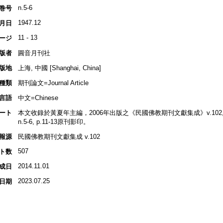
n.5-6
巻号
1947.12
月日
11 - 13
ージ
版者
圓音月刊社
版地
上海, 中國 [Shanghai, China]
種類
期刊論文=Journal Article
言語
中文=Chinese
ート
本文收錄於黃夏年主編，2006年出版之《民國佛教期刊文獻集成》v.102, p.
n.5-6, p.11-13原刊影印。
報源
民國佛教期刊文獻集成 v.102
507
ト数
2014.11.01
成日
2023.07.25
日期