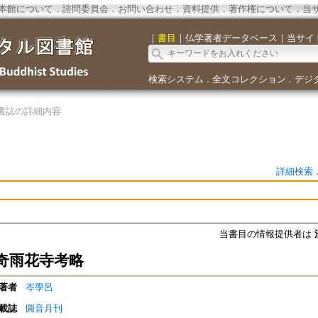
本館について
．
諮問委員会
．
お問い合わせ
．
資料提供
．
著作権について
．
当
｜
書目
｜
仏学著者データベース
｜
当サイ
検索システム
全文コレクション
デジ
．
．
書誌の詳細内容
詳細検索
当書目の情報提供者は
奇雨花寺考略
著者
岑學呂
載誌
圓音月刊