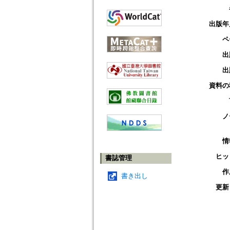
出版年
ペ
出
出
資料の
ノ
情
ヒッ
書誌管理
作
書き出し
更新