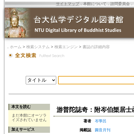
サイトマップ
．
本館について
．
諮問委員会
．
．
ホーム
>
検索システム
>
検索エンジン
>
書誌の詳細内容
本文を読む
游普陀誌奇：附岑伯榘居士
まだ本館にオーソラ
イズされていません
著者
岑學呂
加えサービス
掲載誌
圓音月刊