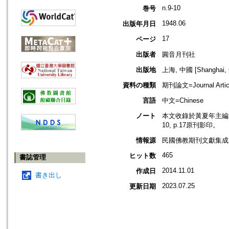
n.9-10
巻号
1948.06
出版年月日
17
ページ
出版者
圓音月刊社
出版地
上海, 中國 [Shanghai, 
資料の種類
期刊論文=Journal Artic
言語
中文=Chinese
ノート
本文收錄於黃夏年主編，20
10, p.17原刊影印。
情報源
民國佛教期刊文獻集成 v
465
ヒット数
書誌管理
2014.11.01
作成日
書き出し
2023.07.25
更新日期