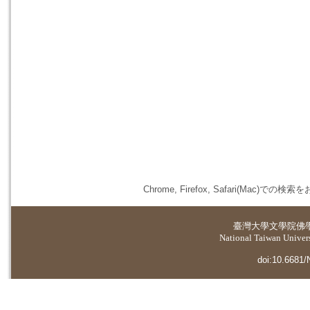
Chrome, Firefox, Safari(
臺灣大學
文學院佛
National Taiwan Universi
doi:10.6681