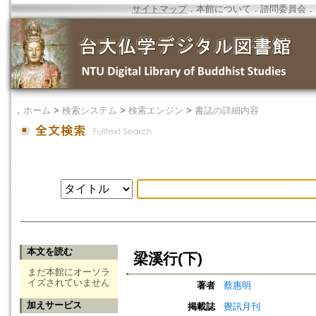
サイトマップ
．
本館について
．
諮問委員会
．
．
ホーム
>
検索システム
>
検索エンジン
>
書誌の詳細内容
本文を読む
梁溪行(下)
まだ本館にオーソラ
イズされていません
著者
蔡惠明
加えサービス
掲載誌
覺訊月刊