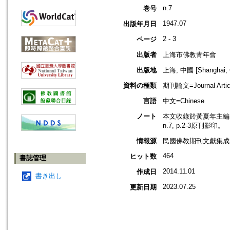
n.7
巻号
1947.07
出版年月日
2 - 3
ページ
出版者
上海市佛教青年會
出版地
上海, 中國 [Shanghai, 
資料の種類
期刊論文=Journal Artic
言語
中文=Chinese
ノート
本文收錄於黃夏年主編，2
n.7, p.2-3原刊影印。
情報源
民國佛教期刊文獻集成 v
464
ヒット数
書誌管理
2014.11.01
作成日
書き出し
2023.07.25
更新日期