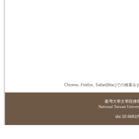
Chrome, Firefox, Safari(
臺灣大學
文學院佛
National Taiwan Universi
doi:10.6681