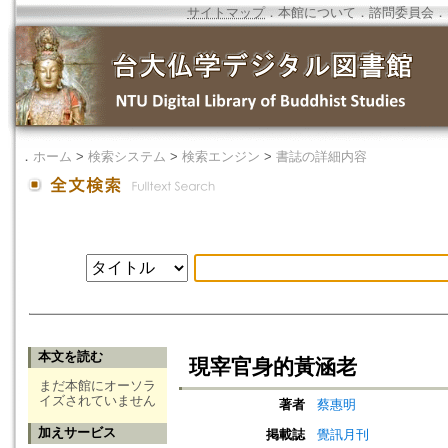
サイトマップ
．
本館について
．
諮問委員会
．
．
ホーム
>
検索システム
>
検索エンジン
>
書誌の詳細内容
本文を読む
現宰官身的黃涵老
まだ本館にオーソラ
イズされていません
著者
蔡惠明
加えサービス
掲載誌
覺訊月刊