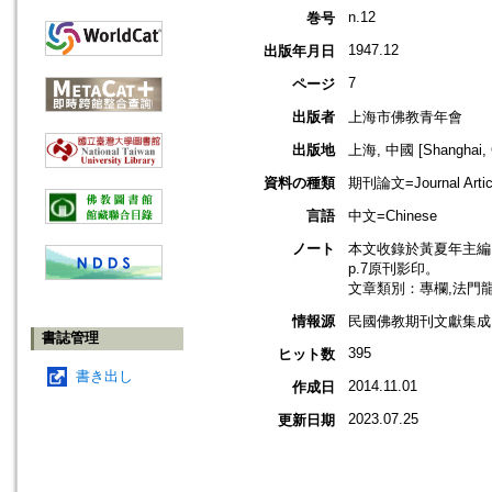
n.12
巻号
1947.12
出版年月日
7
ページ
出版者
上海市佛教青年會
出版地
上海, 中國 [Shanghai, 
資料の種類
期刊論文=Journal Artic
言語
中文=Chinese
ノート
本文收錄於黃夏年主編，20
p.7原刊影印。
文章類別：專欄,法門
情報源
民國佛教期刊文獻集成 v
書誌管理
395
ヒット数
書き出し
2014.11.01
作成日
2023.07.25
更新日期