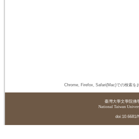
Chrome, Firefox, Safari(
臺灣大學
文學院佛
National Taiwan Universi
doi:10.6681