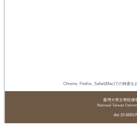
Chrome, Firefox, Safari(
臺灣大學
文學院佛
National Taiwan Universi
doi:10.6681