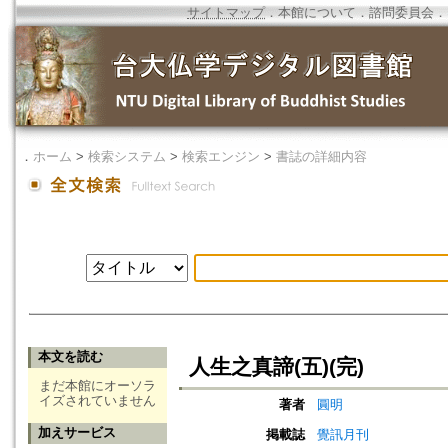
サイトマップ
．
本館について
．
諮問委員会
．
．
ホーム
>
検索システム
>
検索エンジン
>
書誌の詳細内容
本文を読む
人生之真諦(五)(完)
まだ本館にオーソラ
イズされていません
著者
圓明
加えサービス
掲載誌
覺訊月刊