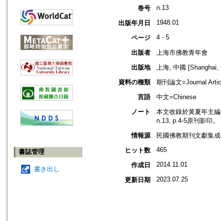
n.13
巻号
1948.01
出版年月日
4 - 5
ページ
出版者
上海市佛教青年會
出版地
上海, 中國 [Shanghai, 
資料の種類
期刊論文=Journal Artic
言語
中文=Chinese
ノート
本文收錄於黃夏年主編，2
n.13, p.4-5原刊影印。
情報源
民國佛教期刊文獻集成 v
465
ヒット数
書誌管理
2014.11.01
作成日
書き出し
2023.07.25
更新日期