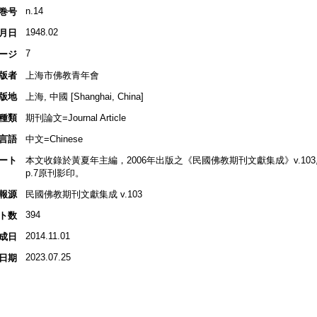
n.14
巻号
1948.02
月日
7
ージ
版者
上海市佛教青年會
版地
上海, 中國 [Shanghai, China]
種類
期刊論文=Journal Article
言語
中文=Chinese
ート
本文收錄於黃夏年主編，2006年出版之《民國佛教期刊文獻集成》v.103, p.
p.7原刊影印。
報源
民國佛教期刊文獻集成 v.103
394
ト数
2014.11.01
成日
2023.07.25
日期