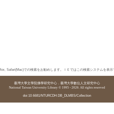
 Firefox, Safari(Mac)での検索をお勧めします。ＩＥではこの検索システムを
臺灣大學
文學院佛學研究中心
．
臺灣大學數位人文研究中心
National Taiwan University Library © 1995 - 2026. All rights reserved
doi:10.6681/NTURCDH.DB_DLMBS/Collection