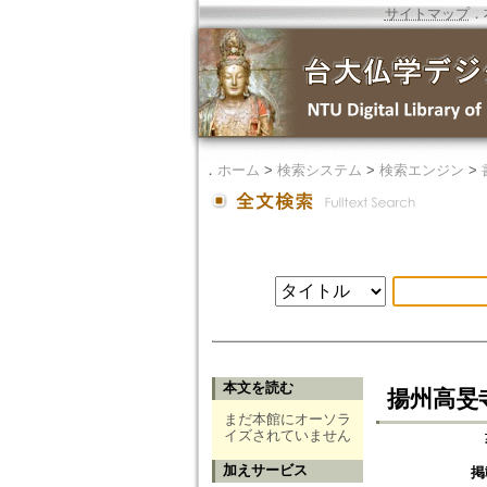
サイトマップ
．
．
ホーム
>
検索システム
>
検索エンジン
>
本文を読む
揚州高旻
まだ本館にオーソラ
イズされていません
加えサービス
掲