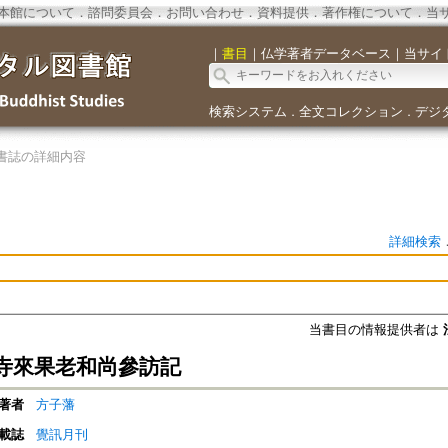
本館について
．
諮問委員会
．
お問い合わせ
．
資料提供
．
著作権について
．
当
｜
書目
｜
仏学著者データベース
｜
当サイ
検索システム
全文コレクション
デジ
．
．
書誌の詳細内容
詳細検索
当書目の情報提供者は
寺來果老和尚參訪記
著者
方子藩
載誌
覺訊月刊