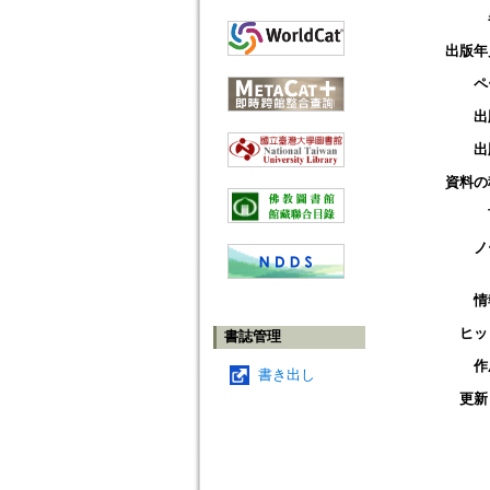
出版年
ペ
出
出
資料の
ノ
情
ヒッ
書誌管理
作
書き出し
更新