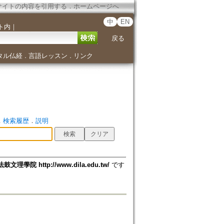
サイトの内容を引用する
．
ホームページへ
中
EN
ト内
｜
戻る
タル仏経
言語レッスン
リンク
．
．
．
検索履歴
．
説明
法鼓文理學院 http://www.dila.edu.tw/
です