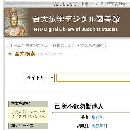
サイトマップ
．
本館について
．
諮問委員会
．
．
ホーム
>
検索システム
>
検索エンジン
>
書誌の詳細内容
本文を読む
己所不欲勿勸他人
まだ本館にオーソラ
イズされていません
著者
鄭頌英
加えサービス
掲載誌
覺訊月刊