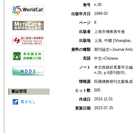
n.26
巻号
1949.02
出版年月日
8
ページ
出版者
上海市佛教青年會
出版地
上海, 中國 [Shanghai, 
資料の種類
期刊論文=Journal Artic
言語
中文=Chinese
ノート
本文收錄於黃夏年主編，2
n.26, p.8原刊影印。
情報源
民國佛教期刊文獻集成 v
505
ヒット数
書誌管理
2014.11.01
作成日
書き出し
2023.07.25
更新日期