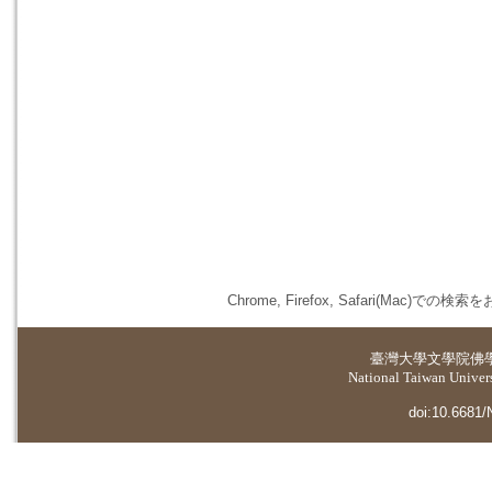
Chrome, Firefox, Safari(
臺灣大學
文學院佛
National Taiwan Universi
doi:10.6681