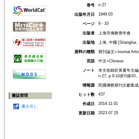
n.27
巻号
1949.03
出版年月日
9 - 10
ページ
出版者
上海市佛教青年會
出版地
上海, 中國 [Shanghai, 
資料の種類
期刊論文=Journal Artic
言語
中文=Chinese
ノート
本文收錄於黃夏年主編，2
n.27, p.9-10原刊影印
情報源
民國佛教期刊文獻集成 v
437
ヒット数
書誌管理
2014.11.01
作成日
書き出し
2023.07.25
更新日期