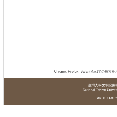
Chrome, Firefox, Safari(
臺灣大學
文學院佛
National Taiwan Universi
doi:10.6681