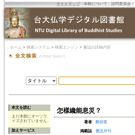
サイトマップ
．
本館について
．
諮問委員会
．
．
ホーム
>
検索システム
>
検索エンジン
>
書誌の詳細内容
本文を読む
怎樣纔能息災？
まだ本館にオーソラ
イズされていません
著者
鄭頌英
加えサービス
掲載誌
覺訊月刊