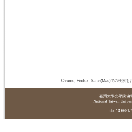
Chrome, Firefox, Safari(
臺灣大學
文學院佛
National Taiwan Universi
doi:10.6681