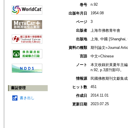
n.92
巻号
1954.08
出版年月日
3
ページ
出版者
上海市佛教青年會
出版地
上海, 中國 [Shanghai, 
資料の種類
期刊論文=Journal Artic
言語
中文=Chinese
ノート
本文收錄於黃夏年主編，2
n.92, p.3原刊影印。
情報源
民國佛教期刊文獻集成 v
451
ヒット数
書誌管理
2014.11.01
作成日
書き出し
2023.07.25
更新日期