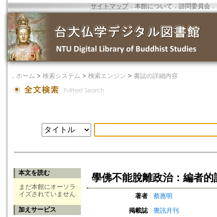
サイトマップ
．
本館について
．
諮問委員会
．
．
ホーム
>
検索システム
>
検索エンジン
>
書誌の詳細内容
本文を読む
學佛不能脫離政治：編者的
まだ本館にオーソラ
イズされていません
著者
蔡惠明
加えサービス
掲載誌
覺訊月刊