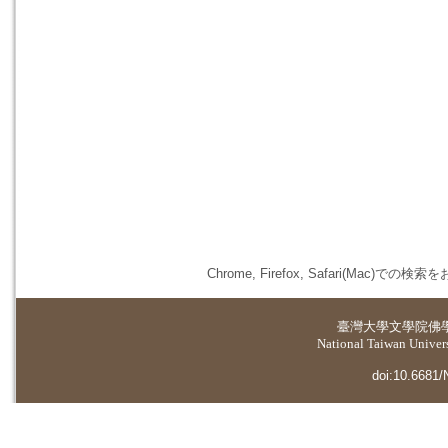
Chrome, Firefox, Safari(
臺灣大學
文學院佛
National Taiwan Universi
doi:10.6681