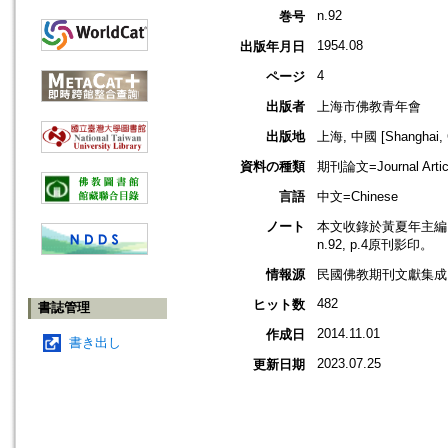
n.92
巻号
1954.08
出版年月日
4
ページ
出版者
上海市佛教青年會
出版地
上海, 中國 [Shanghai, 
資料の種類
期刊論文=Journal Artic
言語
中文=Chinese
ノート
本文收錄於黃夏年主編，2
n.92, p.4原刊影印。
情報源
民國佛教期刊文獻集成 v
482
ヒット数
書誌管理
2014.11.01
作成日
書き出し
2023.07.25
更新日期