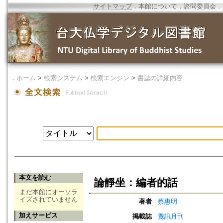
サイトマップ
．
本館について
．
諮問委員会
．
．
ホーム
>
検索システム
>
検索エンジン
>
書誌の詳細内容
本文を読む
論靜坐：編者的話
まだ本館にオーソラ
イズされていません
著者
蔡惠明
加えサービス
掲載誌
覺訊月刊