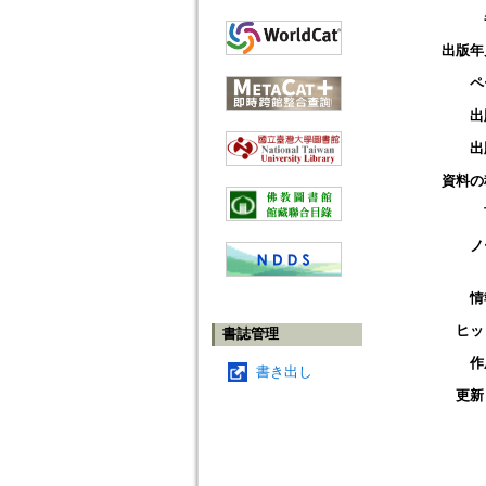
出版年
ペ
出
出
資料の
ノ
情
ヒッ
書誌管理
作
書き出し
更新