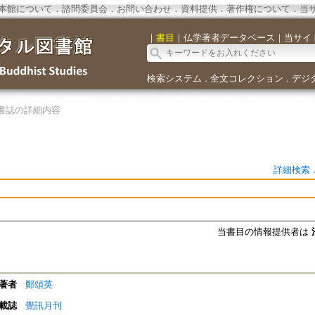
本館について
．
諮問委員会
．
お問い合わせ
．
資料提供
．
著作権について
．
当
｜
書目
｜
仏学著者データベース
｜
当サイ
検索システム
全文コレクション
デジ
．
．
書誌の詳細内容
詳細検索
当書目の情報提供者は
著者
鄭頌英
載誌
覺訊月刊