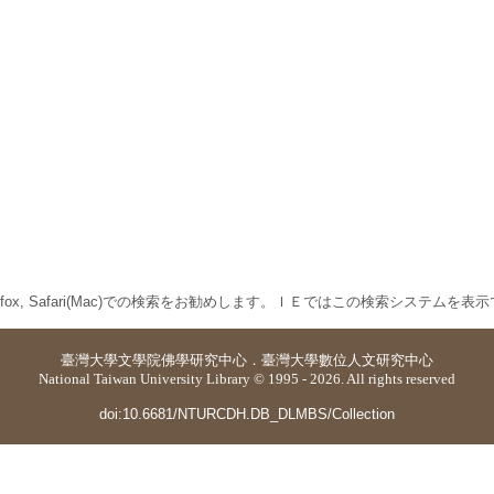
 Firefox, Safari(Mac)での検索をお勧めします。ＩＥではこの検索システムを
臺灣大學
文學院佛學研究中心
．
臺灣大學數位人文研究中心
National Taiwan University Library © 1995 - 2026. All rights reserved
doi:10.6681/NTURCDH.DB_DLMBS/Collection