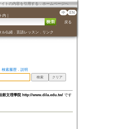
サイトの内容を引用する
．
ホームページへ
中
EN
ト内
｜
戻る
タル仏経
言語レッスン
リンク
．
．
．
検索履歴
．
説明
法鼓文理學院 http://www.dila.edu.tw/
です