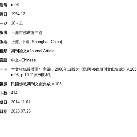
n.96
巻号
1954.12
月日
10 - 11
ージ
版者
上海市佛教青年會
版地
上海, 中國 [Shanghai, China]
種類
期刊論文=Journal Article
言語
中文=Chinese
ート
本文收錄於黃夏年主編，2006年出版之《民國佛教期刊文獻集成》v.103, p.
n.96, p.10-11原刊影印。
報源
民國佛教期刊文獻集成 v.103
414
ト数
2014.11.01
成日
2023.07.25
日期