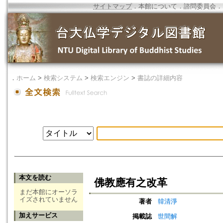
サイトマップ
．
本館について
．
諮問委員会
．
．
ホーム
>
検索システム
>
検索エンジン
>
書誌の詳細内容
本文を読む
佛教應有之改革
まだ本館にオーソラ
イズされていません
著者
韓清淨
加えサービス
掲載誌
世間解