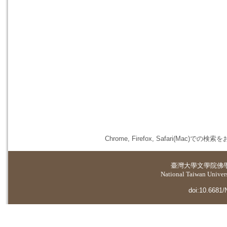
Chrome, Firefox, Safari(
臺灣大學
文學院佛
National Taiwan Universi
doi:10.6681