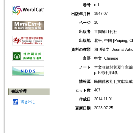
n.1
巻号
1947.07
出版年月日
10
ページ
出版者
世間解月刊社
出版地
北平, 中國 [Peiping, Ch
資料の種類
期刊論文=Journal Artic
言語
中文=Chinese
ノート
本文收錄於黃夏年主編，2
p.10原刊影印。
情報源
民國佛教期刊文獻集成 v
467
ヒット数
書誌管理
2014.11.01
作成日
書き出し
2023.07.25
更新日期