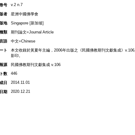
v.2 n.7
巻号
版者
星洲中國佛學會
版地
Singapore [新加坡]
種類
期刊論文=Journal Article
言語
中文=Chinese
ート
本文收錄於黃夏年主編，2006年出版之《民國佛教期刊文獻集成》v.106, p
影印。
報源
民國佛教期刊文獻集成 v.106
446
ト数
2014.11.01
成日
2020.12.21
日期