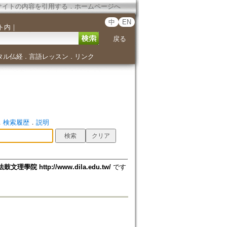
サイトの内容を引用する
．
ホームページへ
中
EN
ト内
｜
戻る
タル仏経
言語レッスン
リンク
．
．
．
検索履歴
．
説明
法鼓文理學院 http://www.dila.edu.tw/
です