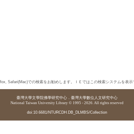
 Firefox, Safari(Mac)での検索をお勧めします。ＩＥではこの検索システムを
臺灣大學
文學院佛學研究中心
．
臺灣大學數位人文研究中心
National Taiwan University Library © 1995 - 2026. All rights reserved
doi:10.6681/NTURCDH.DB_DLMBS/Collection