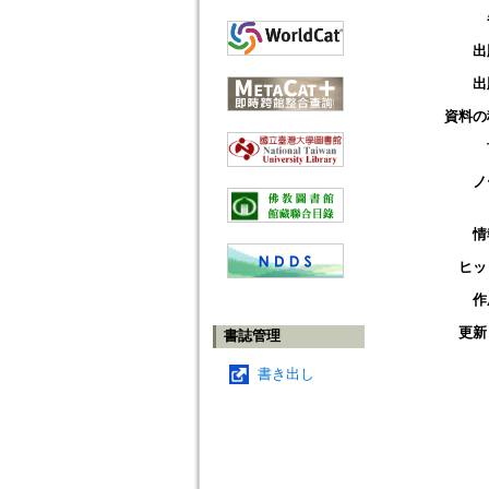
出
出
資料の
ノ
情
ヒッ
作
更新
書誌管理
書き出し