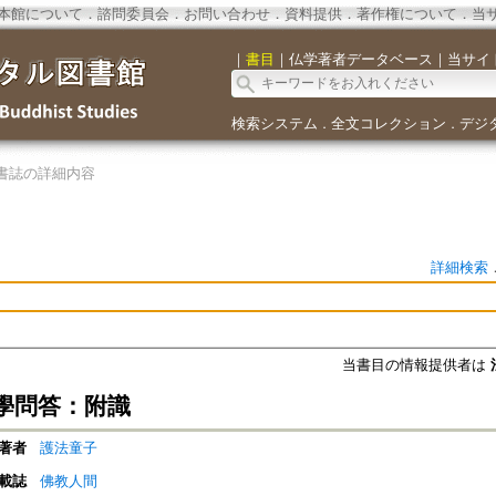
本館について
．
諮問委員会
．
お問い合わせ
．
資料提供
．
著作権について
．
当
｜
書目
｜
仏学著者データベース
｜
当サイ
検索システム
全文コレクション
デジ
．
．
書誌の詳細内容
詳細検索
当書目の情報提供者は
學問答：附識
著者
護法童子
載誌
佛教人間