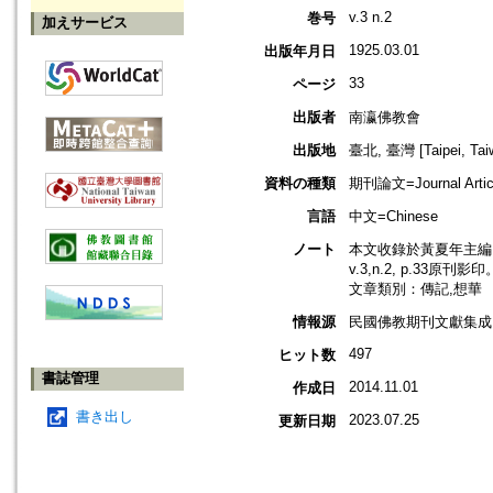
v.3 n.2
巻号
加えサービス
1925.03.01
出版年月日
33
ページ
出版者
南瀛佛教會
出版地
臺北, 臺灣 [Taipei, Tai
資料の種類
期刊論文=Journal Artic
言語
中文=Chinese
ノート
本文收錄於黃夏年主編，
v.3,n.2, p.33原刊影印
文章類別：傳記,想華
情報源
民國佛教期刊文獻集成 v
497
ヒット数
書誌管理
2014.11.01
作成日
書き出し
2023.07.25
更新日期