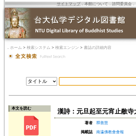
サイトマップ
．
本館について
．
諮問委員会
．
．
ホーム
>
検索システム
>
検索エンジン
>
書誌の詳細内容
本文を読む
漢詩：元旦起至元宵止敝寺
著者
釋善慧
掲載誌
南瀛佛教會會報