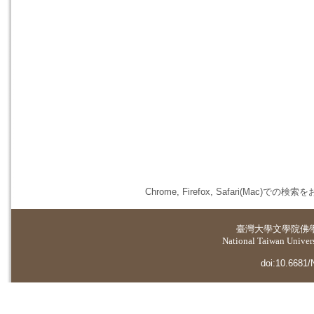
Chrome, Firefox, Safari(
臺灣大學
文學院佛
National Taiwan Universi
doi:10.6681