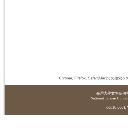
Chrome, Firefox, Safari(
臺灣大學
文學院佛
National Taiwan Universi
doi:10.6681