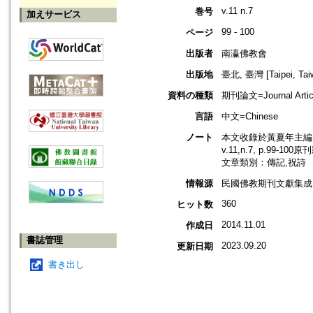
v.11 n.7
巻号
加えサービス
99 - 100
ページ
出版者
南瀛佛教會
出版地
臺北, 臺灣 [Taipei, Tai
資料の種類
期刊論文=Journal Artic
言語
中文=Chinese
ノート
本文收錄於黃夏年主編，2
v.11,n.7, p.99-10
文章類別：傳記,祝詩
情報源
民國佛教期刊文獻集成 v
360
ヒット数
2014.11.01
作成日
書誌管理
2023.09.20
更新日期
書き出し