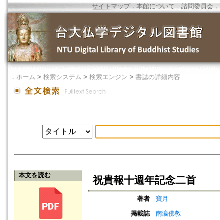
サイトマップ
．
本館について
．
諮問委員会
．
．
ホーム
>
検索システム
>
検索エンジン
>
書誌の詳細内容
本文を読む
祝貴報十週年記念二首
著者
寶月
掲載誌
南瀛佛教