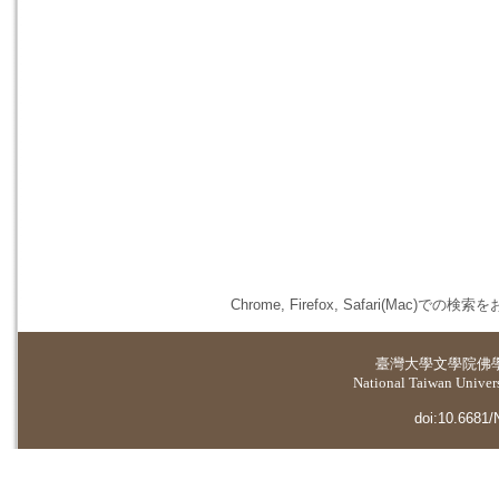
Chrome, Firefox, Safari(
臺灣大學
文學院佛
National Taiwan Universi
doi:10.6681