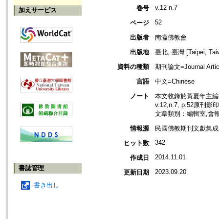
v.12 n.7
巻号
加えサービス
52
ページ
出版者
南瀛佛教會
出版地
臺北, 臺灣 [Taipei, Tai
資料の種類
期刊論文=Journal Artic
言語
中文=Chinese
ノート
本文收錄於黃夏年主編，
v.12,n.7, p.52原刊影
文章類別：編輯室,會
情報源
民國佛教期刊文獻集成 v
342
ヒット数
2014.11.01
作成日
書誌管理
2023.09.20
更新日期
書き出し