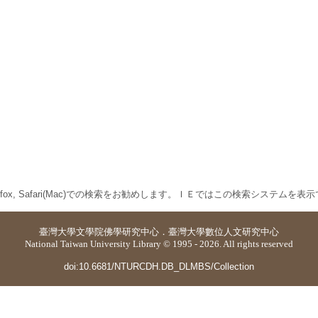
 Firefox, Safari(Mac)での検索をお勧めします。ＩＥではこの検索システムを
臺灣大學
文學院佛學研究中心
．
臺灣大學數位人文研究中心
National Taiwan University Library © 1995 - 2026. All rights reserved
doi:10.6681/NTURCDH.DB_DLMBS/Collection