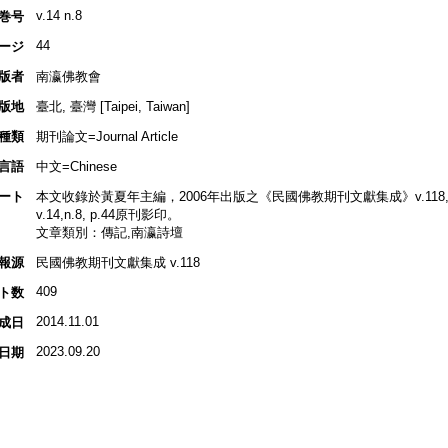
v.14 n.8
巻号
44
ージ
版者
南瀛佛教會
版地
臺北, 臺灣 [Taipei, Taiwan]
種類
期刊論文=Journal Article
言語
中文=Chinese
ート
本文收錄於黃夏年主編，2006年出版之《民國佛教期刊文獻集成》v.118,
v.14,n.8, p.44原刊影印。
文章類別：傳記,南瀛詩壇
報源
民國佛教期刊文獻集成 v.118
409
ト数
2014.11.01
成日
2023.09.20
日期