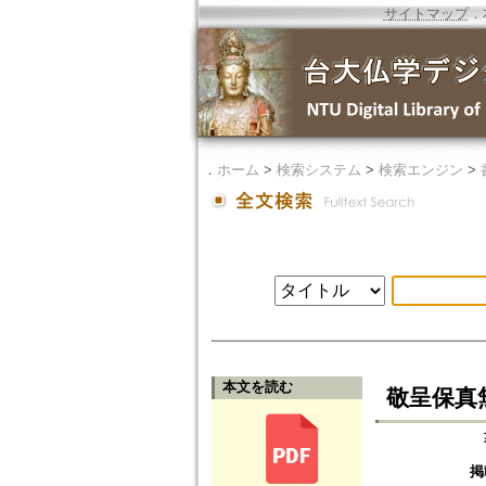
サイトマップ
．
．
ホーム
>
検索システム
>
検索エンジン
>
本文を読む
敬呈保真
掲