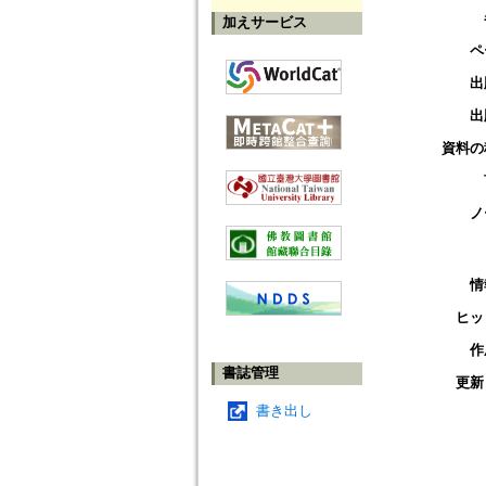
加えサービス
ペ
出
出
資料の
ノ
情
ヒッ
作
書誌管理
更新
書き出し