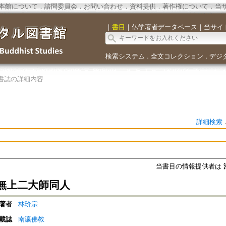
本館について
．
諮問委員会
．
お問い合わせ
．
資料提供
．
著作権について
．
当
｜
書目
｜
仏学著者データベース
｜
当サイ
検索システム
全文コレクション
デジ
．
．
書誌の詳細内容
詳細検索
当書目の情報提供者は
無上二大師同人
著者
林玠宗
載誌
南瀛佛教