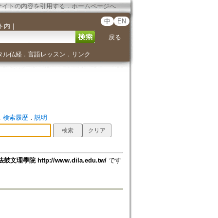
サイトの内容を引用する
．
ホームページへ
中
EN
ト内
｜
戻る
タル仏経
言語レッスン
リンク
．
．
．
検索履歴
．
説明
法鼓文理學院 http://www.dila.edu.tw/
です