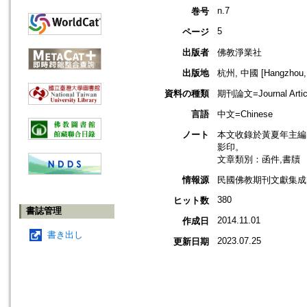
n.7
巻号
5
ページ
出版者
佛教淨業社
出版地
杭州, 中國 [Hangzhou, 
資料の種類
期刊論文=Journal Artic
言語
中文=Chinese
ノート
本文收錄於黃夏年主編，2
影印。
文章類別：函件,書牘
情報源
民國佛教期刊文獻集成 v
380
ヒット数
書誌管理
2014.11.01
作成日
書き出し
2023.07.25
更新日期