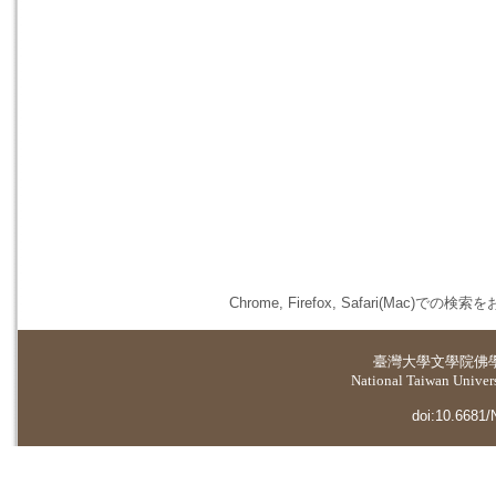
Chrome, Firefox, Safari(
臺灣大學
文學院佛
National Taiwan Universi
doi:10.6681