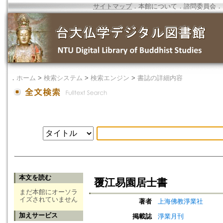
サイトマップ
．
本館について
．
諮問委員会
．
．
ホーム
>
検索システム
>
検索エンジン
>
書誌の詳細内容
本文を読む
覆江易園居士書
まだ本館にオーソラ
イズされていません
著者
上海佛教淨業社
加えサービス
掲載誌
淨業月刊