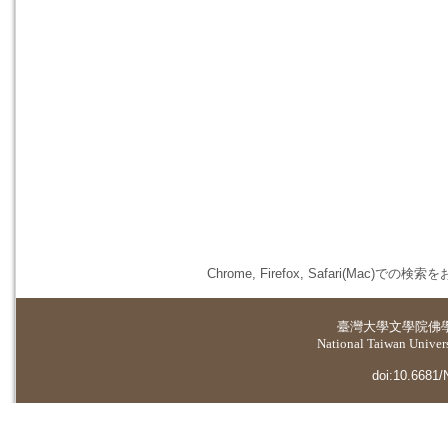
Chrome, Firefox, Safari(
臺灣大學
文學院佛
National Taiwan Universi
doi:10.6681