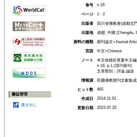
n.18
巻号
1 - 2
ページ
出版者
四川省佛教會(成都北門
出版地
成都, 中國 [Chengdu, C
資料の種類
期刊論文=Journal Artic
言語
中文=Chinese
ノート
本文收錄於黃夏年主編，2
n.18, p.1-2原刊影印。
文章類別：評論,論說
情報源
民國佛教期刊文獻集成 v
465
ヒット数
書誌管理
2014.11.01
作成日
書き出し
2023.07.25
更新日期