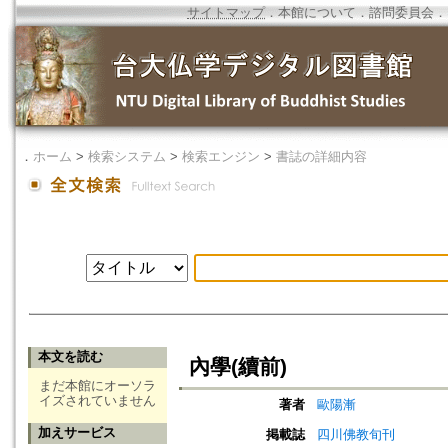
サイトマップ
．
本館について
．
諮問委員会
．
．
ホーム
>
検索システム
>
検索エンジン
>
書誌の詳細内容
本文を読む
內學(續前)
まだ本館にオーソラ
イズされていません
著者
歐陽漸
加えサービス
掲載誌
四川佛教旬刊