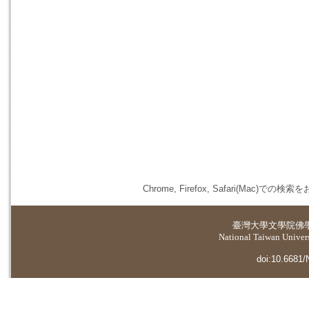
Chrome, Firefox, Safari(
臺灣大學
文學院佛
National Taiwan Universi
doi:10.6681