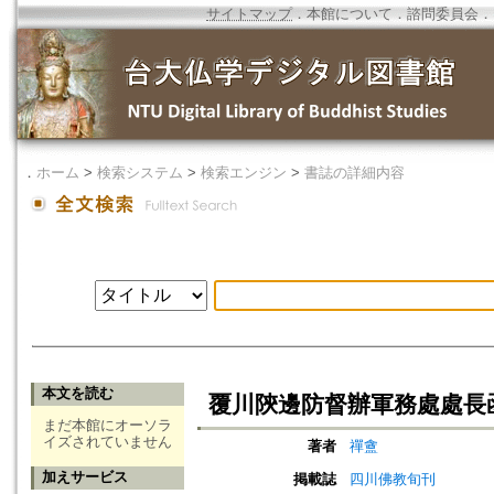
サイトマップ
．
本館について
．
諮問委員会
．
．
ホーム
>
検索システム
>
検索エンジン
>
書誌の詳細内容
本文を読む
覆川陝邊防督辦軍務處處長
まだ本館にオーソラ
イズされていません
著者
禪盦
加えサービス
掲載誌
四川佛教旬刊