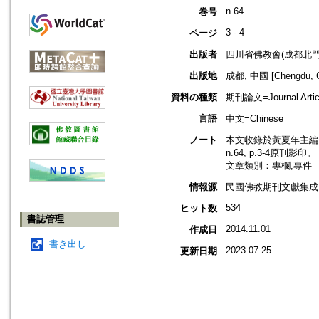
n.64
巻号
3 - 4
ページ
出版者
四川省佛教會(成都北門
出版地
成都, 中國 [Chengdu, C
資料の種類
期刊論文=Journal Artic
言語
中文=Chinese
ノート
本文收錄於黃夏年主編，2
n.64, p.3-4原刊影印。
文章類別：專欄,專件
情報源
民國佛教期刊文獻集成 v
534
ヒット数
書誌管理
2014.11.01
作成日
書き出し
2023.07.25
更新日期