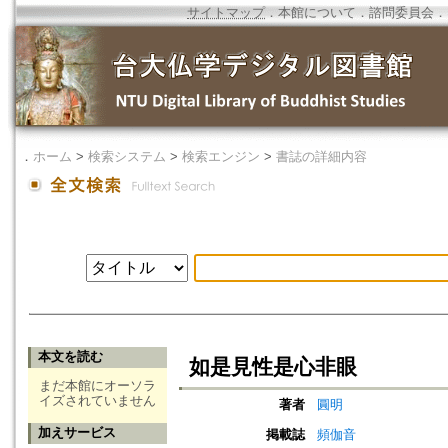
サイトマップ
．
本館について
．
諮問委員会
．
．
ホーム
>
検索システム
>
検索エンジン
>
書誌の詳細内容
本文を読む
如是見性是心非眼
まだ本館にオーソラ
イズされていません
著者
圓明
加えサービス
掲載誌
頻伽音