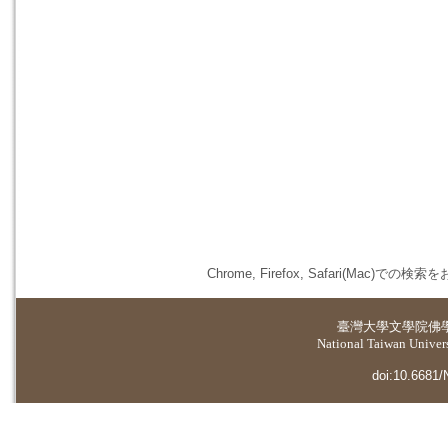
Chrome, Firefox, Safari(
臺灣大學
文學院佛
National Taiwan Universi
doi:10.6681