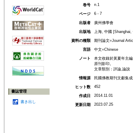
n.1
巻号
6 - 7
ページ
出版者
廣州佛學會
出版地
上海, 中國 [Shanghai, 
資料の種類
期刊論文=Journal Artic
言語
中文=Chinese
ノート
本文收錄於黃夏年主編，20
原刊影印。
文章類別：評論,論說
情報源
民國佛教期刊文獻集成 v
452
ヒット数
書誌管理
2014.11.01
作成日
書き出し
2023.07.25
更新日期