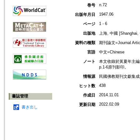
n.72
巻号
1947.06
出版年月日
1 - 6
ページ
出版地
上海, 中國 [Shanghai, 
資料の種類
期刊論文=Journal Artic
言語
中文=Chinese
ノート
本文收錄於黃夏年主編，2
p.1-6原刊影印。
情報源
民國佛教期刊文獻集成 v
438
ヒット数
2014.11.01
作成日
書誌管理
2022.02.09
更新日期
書き出し