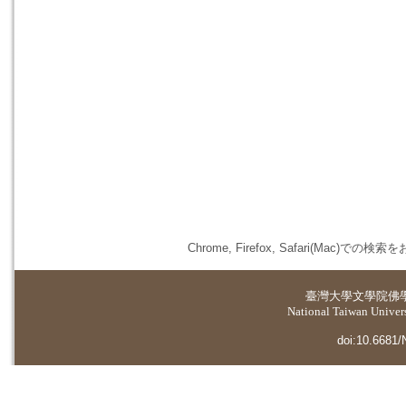
Chrome, Firefox, Safari(
臺灣大學
文學院佛
National Taiwan Universi
doi:10.6681