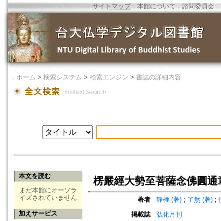
サイトマップ
．
本館について
．
諮問委員会
．
．
ホーム
>
検索システム
>
検索エンジン
>
書誌の詳細内容
本文を読む
楞嚴經大勢至菩薩念佛圓通
まだ本館にオーソラ
イズされていません
著者
靜權 (著)
;
了然 (著)
;
加えサービス
掲載誌
弘化月刊