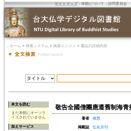
サイトマップ
．
本館について
．
諮問委員会
．
．
ホーム
>
検索システム
>
検索エンジン
>
書誌の詳細内容
本文を読む
敬告全國僧團應遵舊制海青
まだ本館にオーソラ
イズされていません
著者
根慧
加えサービス
掲載誌
弘化月刊