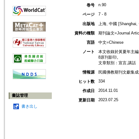
n.90
巻号
7 - 8
ページ
出版地
上海, 中國 [Shanghai, 
資料の種類
期刊論文=Journal Artic
言語
中文=Chinese
ノート
本文收錄於黃夏年主編，20
8原刊影印。
文章類別：宣言,講話
情報源
民國佛教期刊文獻集成 v
334
ヒット数
2014.11.01
作成日
書誌管理
2023.07.25
更新日期
書き出し