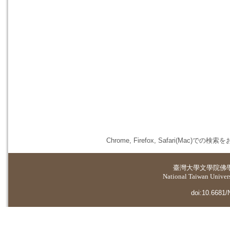
Chrome, Firefox, Safari(
臺灣大學
文學院佛
National Taiwan Universi
doi:10.6681