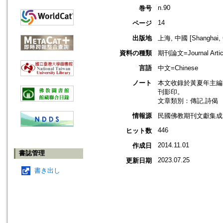
n.90
巻号
14
ページ
出版地
上海, 中國 [Shanghai, 
資料の種類
期刊論文=Journal Artic
言語
中文=Chinese
ノート
本文收錄於黃夏年主編，2
刊影印。
文章類別：傳記,詩偈
情報源
民國佛教期刊文獻集成 v
446
ヒット数
2014.11.01
作成日
書誌管理
2023.07.25
更新日期
書き出し