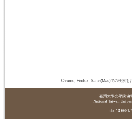
Chrome, Firefox, Safari(
臺灣大學
文學院佛
National Taiwan Universi
doi:10.6681