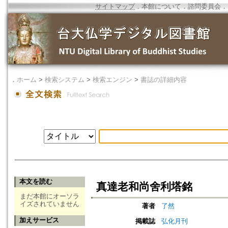
サイトマップ
．
本館について
．
諮問委員会
．
．
ホーム
>
検索システム
>
検索エンジン
>
書誌の詳細内容
本文を読む
真達老和尚舍利塔銘
まだ本館にオーソラ
イズされていません
著者
了然
加えサービス
掲載誌
弘化月刊