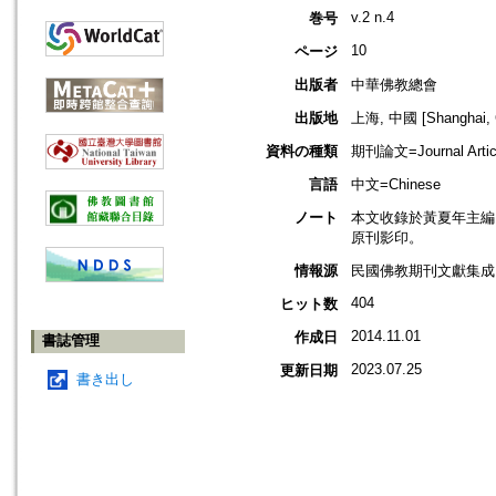
v.2 n.4
巻号
10
ページ
出版者
中華佛教總會
出版地
上海, 中國 [Shanghai, 
資料の種類
期刊論文=Journal Artic
言語
中文=Chinese
ノート
本文收錄於黃夏年主編，20
原刊影印。
情報源
民國佛教期刊文獻集成 v
404
ヒット数
2014.11.01
作成日
書誌管理
2023.07.25
更新日期
書き出し