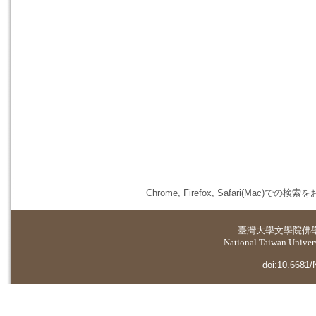
Chrome, Firefox, Safari(
臺灣大學
文學院佛
National Taiwan Universi
doi:10.6681