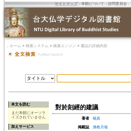
サイトマップ
．
本館について
．
諮問委員会
．
．
ホーム
>
検索システム
>
検索エンジン
>
書誌の詳細内容
本文を読む
對於刻經的建議
まだ本館にオーソラ
イズされていません
著者
楊真
加えサービス
掲載誌
佛教月報