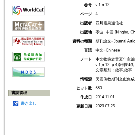
v.1 n.12
巻号
4
ページ
出版者
四川靈泉通信社
出版地
寧波, 中國 [Ningbo, Ch
資料の種類
期刊論文=Journal Artic
言語
中文=Chinese
ノート
本文收錄於黃夏年主編，
v.1,n.12, p.4原刊影印
文章類別：啟事,啟事
情報源
民國佛教期刊文獻集成 v
580
ヒット数
書誌管理
2014.11.01
作成日
書き出し
2023.07.25
更新日期