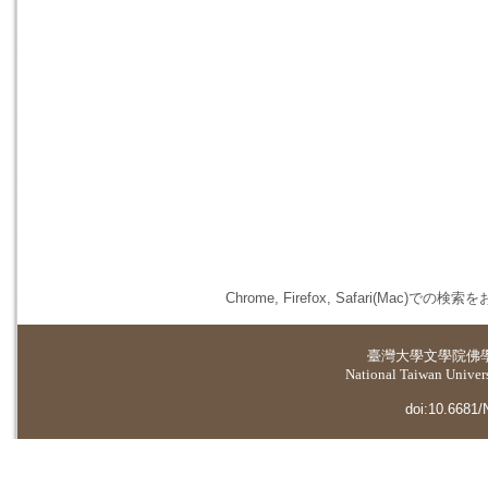
Chrome, Firefox, Safari(
臺灣大學
文學院佛
National Taiwan Universi
doi:10.6681