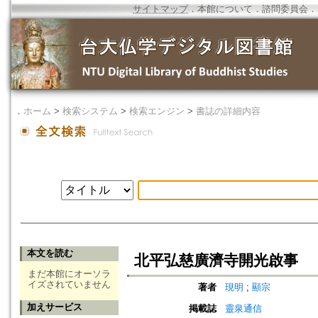
サイトマップ
．
本館について
．
諮問委員会
．
．
ホーム
>
検索システム
>
検索エンジン
>
書誌の詳細内容
本文を読む
北平弘慈廣濟寺開光啟事
まだ本館にオーソラ
イズされていません
著者
現明
;
顯宗
加えサービス
掲載誌
靈泉通信