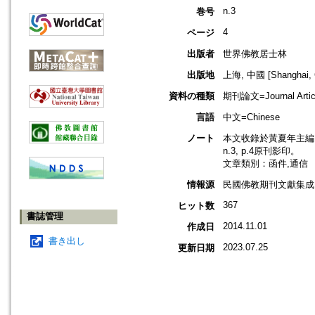
n.3
巻号
4
ページ
出版者
世界佛教居士林
出版地
上海, 中國 [Shanghai, 
資料の種類
期刊論文=Journal Artic
言語
中文=Chinese
ノート
本文收錄於黃夏年主編，
n.3, p.4原刊影印。
文章類別：函件,通信
情報源
民國佛教期刊文獻集成 v
367
ヒット数
書誌管理
2014.11.01
作成日
書き出し
2023.07.25
更新日期