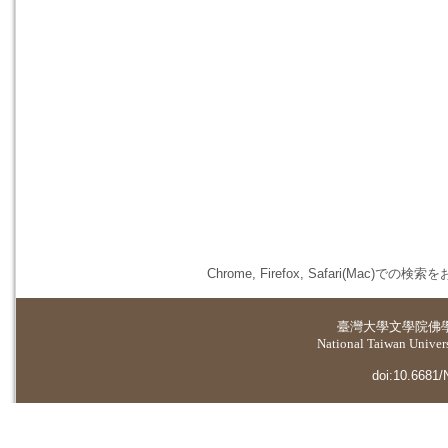
Chrome, Firefox, Safari(
臺灣大學
文學院佛
National Taiwan Universi
doi:10.6681