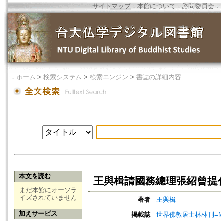
サイトマップ
．
本館について
．
諮問委員会
．
．
ホーム
>
検索システム
>
検索エンジン
>
書誌の詳細内容
本文を読む
王與楫請國務總理張紹曾提
まだ本館にオーソラ
イズされていません
著者
王與楫
加えサービス
掲載誌
世界佛教居士林林刊=Magazine