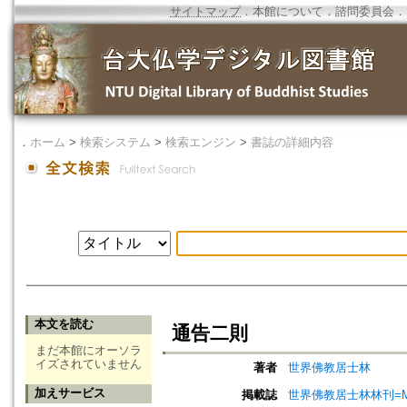
サイトマップ
．
本館について
．
諮問委員会
．
．
ホーム
>
検索システム
>
検索エンジン
>
書誌の詳細内容
本文を読む
通告二則
まだ本館にオーソラ
イズされていません
著者
世界佛教居士林
加えサービス
掲載誌
世界佛教居士林林刊=Magazine