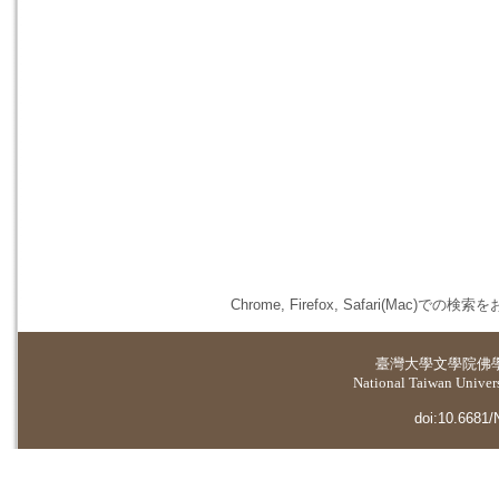
Chrome, Firefox, Safari(
臺灣大學
文學院佛
National Taiwan Universi
doi:10.6681