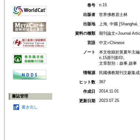
n.15
巻号
出版者
世界佛教居士林
出版地
上海, 中國 [Shanghai, 
資料の種類
期刊論文=Journal Artic
言語
中文=Chinese
ノート
本文收錄於黃夏年主編，
n.15原刊影印。
文章類別：啟事,啟事
情報源
民國佛教期刊文獻集成 v
367
ヒット数
2014.11.01
作成日
書誌管理
2023.07.25
更新日期
書き出し