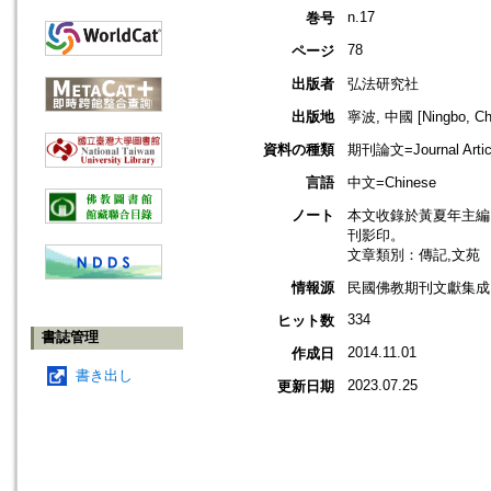
n.17
巻号
78
ページ
出版者
弘法研究社
出版地
寧波, 中國 [Ningbo, Ch
資料の種類
期刊論文=Journal Artic
言語
中文=Chinese
ノート
本文收錄於黃夏年主編，2
刊影印。
文章類別：傳記,文苑
情報源
民國佛教期刊文獻集成 v
334
ヒット数
書誌管理
2014.11.01
作成日
書き出し
2023.07.25
更新日期