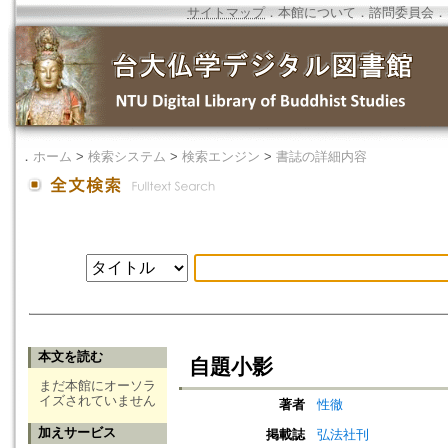
サイトマップ
．
本館について
．
諮問委員会
．
．
ホーム
>
検索システム
>
検索エンジン
>
書誌の詳細内容
本文を読む
自題小影
まだ本館にオーソラ
イズされていません
著者
性徹
加えサービス
掲載誌
弘法社刊