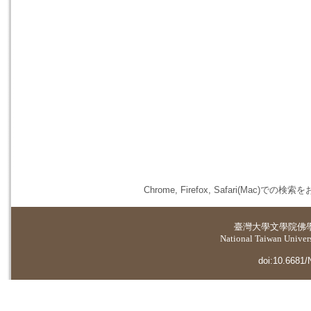
Chrome, Firefox, Safari(
臺灣大學
文學院佛
National Taiwan Universi
doi:10.6681