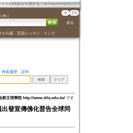
サイトの内容を引用する
．
ホームページへ
中
EN
ト内
｜
戻る
タル仏経
言語レッスン
リンク
．
．
．
検索履歴
．
説明
法鼓文理學院 http://www.dila.edu.tw/
です
員出發宣傳佛化普告全球同