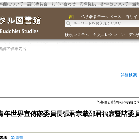
本館について
．
諮問委員会
．
お問い合わせ
．
資料提供
．
著作権について
．
当
｜
書目
｜
仏学著者データベース
｜
当サイ
検索システム
全文コレクション
デジ
．
．
書誌の詳細内容
詳細検索
当書目の情報提供者は
青年世界宣傳隊委員長張君宗載邵君福宸暨諸委
著者
劉靈華