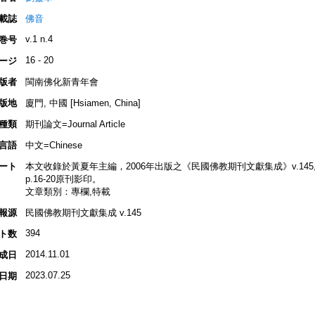
載誌
佛音
v.1 n.4
巻号
16 - 20
ージ
版者
閩南佛化新青年會
版地
廈門, 中國 [Hsiamen, China]
種類
期刊論文=Journal Article
言語
中文=Chinese
ート
本文收錄於黃夏年主編，2006年出版之《民國佛教期刊文獻集成》v.145, p.1
p.16-20原刊影印。
文章類別：專欄,特載
報源
民國佛教期刊文獻集成 v.145
394
ト数
2014.11.01
成日
2023.07.25
日期