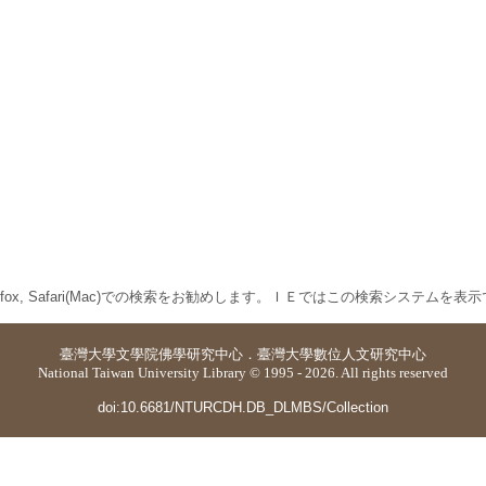
 Firefox, Safari(Mac)での検索をお勧めします。ＩＥではこの検索システムを
臺灣大學
文學院佛學研究中心
．
臺灣大學數位人文研究中心
National Taiwan University Library © 1995 - 2026. All rights reserved
doi:10.6681/NTURCDH.DB_DLMBS/Collection