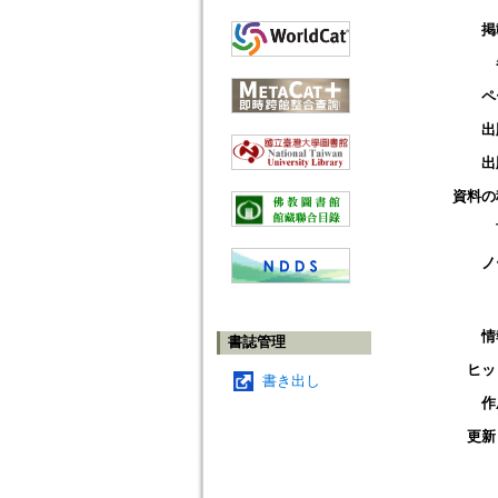
掲
ペ
出
出
資料の
ノ
情
書誌管理
ヒッ
書き出し
作
更新