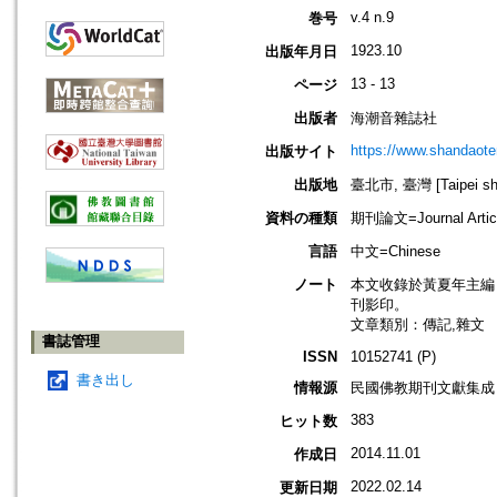
v.4 n.9
巻号
1923.10
出版年月日
13 - 13
ページ
出版者
海潮音雜誌社
https://www.shandaote
出版サイト
出版地
臺北市, 臺灣 [Taipei shi
資料の種類
期刊論文=Journal Artic
言語
中文=Chinese
ノート
本文收錄於黃夏年主編，20
刊影印。
文章類別：傳記,雜文
書誌管理
ISSN
10152741 (P)
書き出し
情報源
民國佛教期刊文獻集成 v
383
ヒット数
2014.11.01
作成日
2022.02.14
更新日期