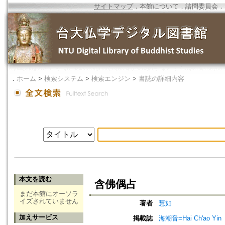
サイトマップ
．
本館について
．
諮問委員会
．
．
ホーム
>
検索システム
>
検索エンジン
>
書誌の詳細内容
本文を読む
含佛偶占
まだ本館にオーソラ
イズされていません
著者
慧如
加えサービス
掲載誌
海潮音=Hai Ch'ao Yin