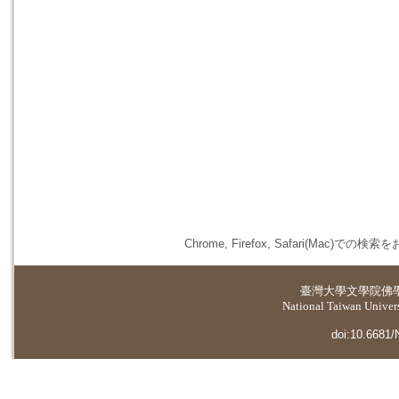
Chrome, Firefox, Safari(
臺灣大學
文學院佛
National Taiwan Universi
doi:10.6681