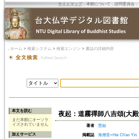
サイトマップ
．
本館について
．
諮問委員会
．
．
ホーム
>
検索システム
>
検索エンジン
>
書誌の詳細内容
本文を読む
夜起：道霧禪師八吉頌(大殿
まだ本館にオーソラ
イズされていません
著者
慧如
加えサービス
掲載誌
海潮音=Hai Ch'ao Yin