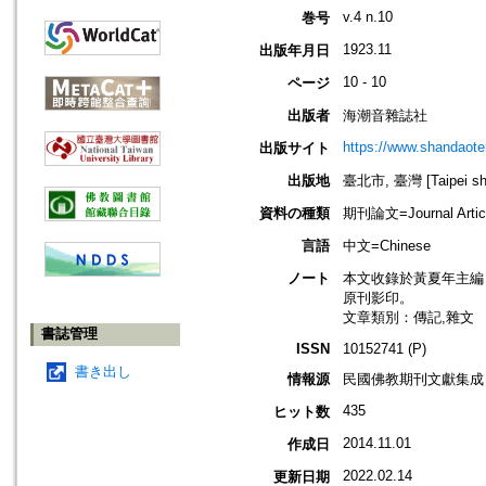
v.4 n.10
巻号
1923.11
出版年月日
10 - 10
ページ
出版者
海潮音雜誌社
https://www.shandaote
出版サイト
出版地
臺北市, 臺灣 [Taipei shi
資料の種類
期刊論文=Journal Artic
言語
中文=Chinese
ノート
本文收錄於黃夏年主編，20
原刊影印。
文章類別：傳記,雜文
書誌管理
ISSN
10152741 (P)
書き出し
情報源
民國佛教期刊文獻集成 v
435
ヒット数
2014.11.01
作成日
2022.02.14
更新日期