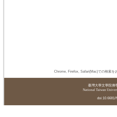
Chrome, Firefox, Safari(
臺灣大學
文學院佛
National Taiwan Universi
doi:10.6681